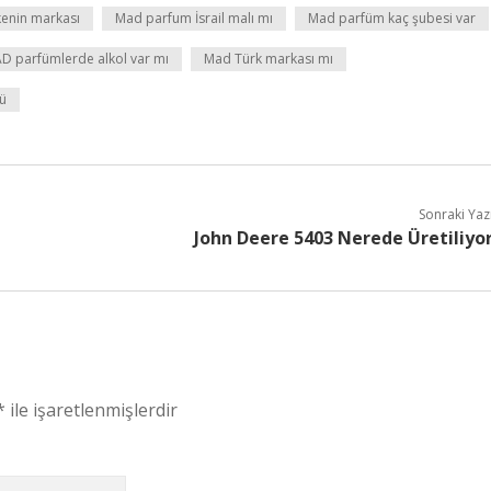
enin markası
Mad parfum İsrail malı mı
Mad parfüm kaç şubesi var
D parfümlerde alkol var mı
Mad Türk markası mı
ü
Sonraki Yaz
John Deere 5403 Nerede Üretiliyo
*
ile işaretlenmişlerdir