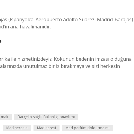
jas (İspanyolca: Aeropuerto Adolfo Suárez, Madrid-Barajas)
d’in ana havalimanıdır.
?
abrika ile hizmetinizdeyiz. Kokunun bedenin imzası olduğuna
zalarınızda unutulmaz bir iz bırakmaya ve sizi herkesin
 malı
Bargello sağlık Bakanlığı onaylı mı
Mad nerenin
Mad neresi
Mad parfüm doldurma mı