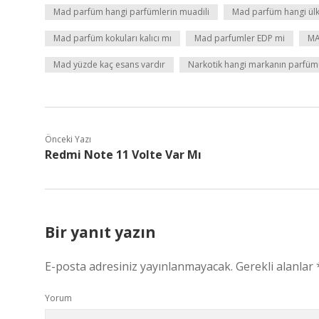
Mad parfüm hangi parfümlerin muadili
Mad parfüm hangi ülk
Mad parfüm kokuları kalıcı mı
Mad parfumler EDP mi
MA
Mad yüzde kaç esans vardır
Narkotik hangi markanın parfüm
Önceki Yazı
Redmi Note 11 Volte Var Mı
Bir yanıt yazın
E-posta adresiniz yayınlanmayacak.
Gerekli alanlar
Yorum