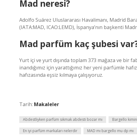
Mad neresi?
Adolfo Suárez Uluslararası Havalimanı, Madrid Bara
(IATA:MAD, ICAO:LEMD), İspanya’nın başkenti Madri
Mad parfüm kaç şubesi var
Yurt içi ve yurt dışında toplam 373 mağaza ve bir f
inandığımız için yarattığımız her yeni parfümle hafı
hafızasında eşsiz kılmaya çalışıyoruz.
Tarih:
Makaleler
Abdestliyken parfüm sıkmak abdesti bozar mı
Bargello kimin
En iyi parfüm markaları nelerdir
MAD mı bargello mu dp mı