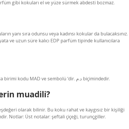
rfüm gibi kokuları el ve yüze sürmek abdesti bozmaz.
uların yanı sıra odunsu veya kadınsı kokular da bulacaksınız.
ta ve uzun süre kalıcı EDP parfüm tipinde kullanıcılara
Fas dirhemi, Fas Krallığı’nın resmi para birimidir. Para birimi kodu MAD ve sembolü ‘dir. د.م biçimindedir.
rin muadili?
eri olarak bilinir. Bu koku rahat ve kaygısız bir kişiliği
. Notlar: Üst notalar: şeftali çiçeği, turunçgiller.