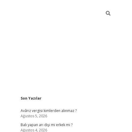
Sidebar
Son Yazılar
ilbet casino
Avârız vergisi kimlerden alınmaz ?
Ağustos 5, 2026
Balı yapan arı dişi mi erkek mi ?
Ağustos 4, 2026