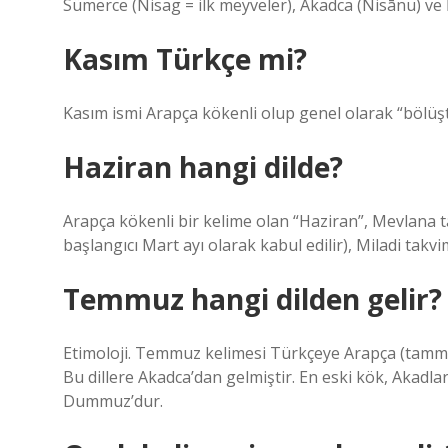
Sümerce (Nisag = ilk meyveler), Akadca (Nisānu) ve İ
Kasım Türkçe mi?
Kasım ismi Arapça kökenli olup genel olarak “bölüşt
Haziran hangi dilde?
Arapça kökenli bir kelime olan “Haziran”, Mevlana t
başlangıcı Mart ayı olarak kabul edilir), Miladi takvimi
Temmuz hangi dilden gelir?
Etimoloji. Temmuz kelimesi Türkçeye Arapça (tammūz تمّوز) veya Aramice (tammūz תמוז) kelimesinden gelm
Bu dillere Akadca’dan gelmiştir. En eski kök, Akadla
Dummuz’dur.