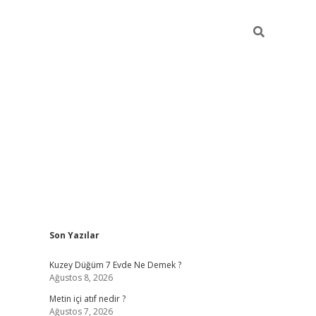
Sidebar
Son Yazılar
ilbet casino
Kuzey Düğüm 7 Evde Ne Demek ?
Ağustos 8, 2026
Metin içi atıf nedir ?
Ağustos 7, 2026