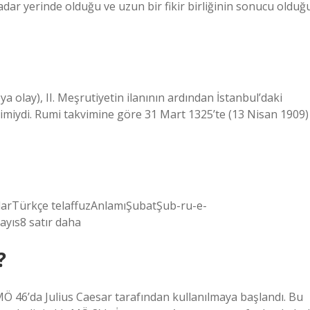
dar yerinde olduğu ve uzun bir fikir birliğinin sonucu olduğ
a olay), II. Meşrutiyetin ilanının ardından İstanbul’daki
miydi. Rumi takvimine göre 31 Mart 1325’te (13 Nisan 1909)
 aylarTürkçe telaffuzAnlamıŞubatŞub-ru-e-
ıs8 satır daha
?
 MÖ 46’da Julius Caesar tarafından kullanılmaya başlandı. Bu