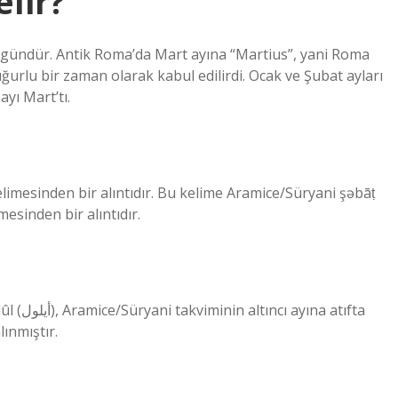
lir?
31 gündür. Antik Roma’da Mart ayına “Martius”, yani Roma
uğurlu bir zaman olarak kabul edilirdi. Ocak ve Şubat ayları
yı Mart’tı.
imesinden bir alıntıdır.
 atıfta
ödünç alınmıştır.