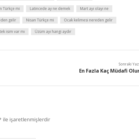
m Türkçe mi
Latincede ay ne demek
Mart ayı olayı ne
eden gelir
Nisan Türkçe mi
Ocak kelimesi nereden gelir
tek isim var mı
Üzüm ayı hangi aydır
Sonraki Yaz
En Fazla Kaç Müdafi Olu
*
ile işaretlenmişlerdir