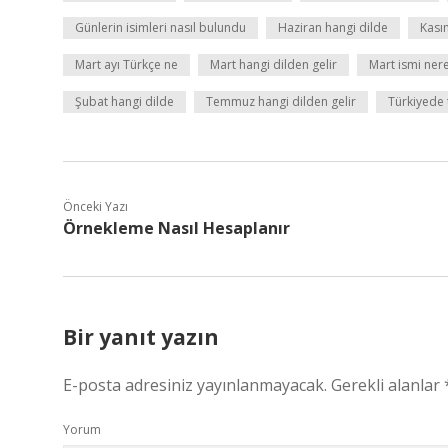
Günlerin isimleri nasıl bulundu
Haziran hangi dilde
Kası
Mart ayı Türkçe ne
Mart hangi dilden gelir
Mart ismi ner
Şubat hangi dilde
Temmuz hangi dilden gelir
Türkiyede 
Önceki Yazı
Örnekleme Nasıl Hesaplanır
Bir yanıt yazın
E-posta adresiniz yayınlanmayacak.
Gerekli alanlar
Yorum