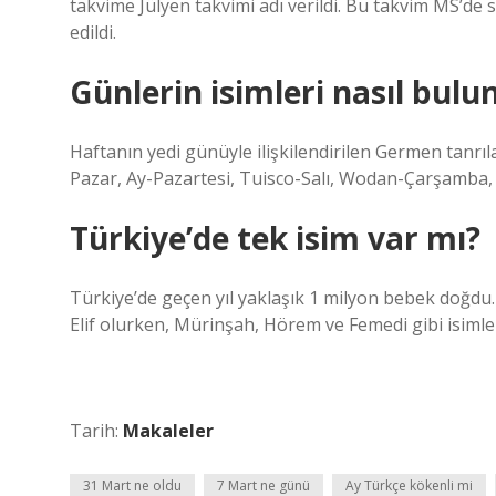
takvime Jülyen takvimi adı verildi. Bu takvim MS’de
edildi.
Günlerin isimleri nasıl bulu
Haftanın yedi günüyle ilişkilendirilen Germen tanrıları
Pazar, Ay-Pazartesi, Tuisco-Salı, Wodan-Çarşamba,
Türkiye’de tek isim var mı?
Türkiye’de geçen yıl yaklaşık 1 milyon bebek doğdu
Elif olurken, Mürinşah, Hörem ve Femedi gibi isimler
Tarih:
Makaleler
31 Mart ne oldu
7 Mart ne günü
Ay Türkçe kökenli mi