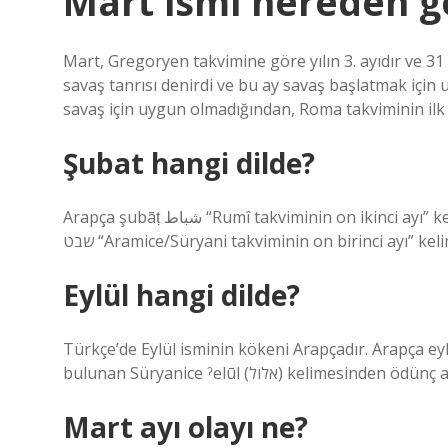
Mart ismi nereden ge
Mart, Gregoryen takvimine göre yılın 3. ayıdır ve 
savaş tanrısı denirdi ve bu ay savaş başlatmak için 
savaş için uygun olmadığından, Roma takviminin ilk a
Şubat hangi dilde?
Arapça şubāṭ شباط “Rumî takviminin on ikinci ayı” kelimesinden bir alıntıdır. Bu kelime Aramice/Süryani şəbāṭ
שבט “Aramice/Süryani takviminin on birinci ayı” kel
Eylül hangi dilde?
Türkçe’de Eylül isminin kökeni Arapçadır. Arapça eylûl (أيلول), Aramice/Süryani takviminin altıncı ayına
bulunan Süryanice ˀelūl (אלול) kelimesinden 
Mart ayı olayı ne?