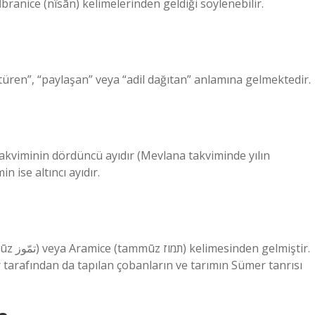
branice (nîsān) kelimelerinden geldiği söylenebilir.
üren”, “paylaşan” veya “adil dağıtan” anlamına gelmektedir.
akviminin dördüncü ayıdır (Mevlana takviminde yılın
n ise altıncı ayıdır.
iştir.
r tarafından da tapılan çobanların ve tarımın Sümer tanrısı