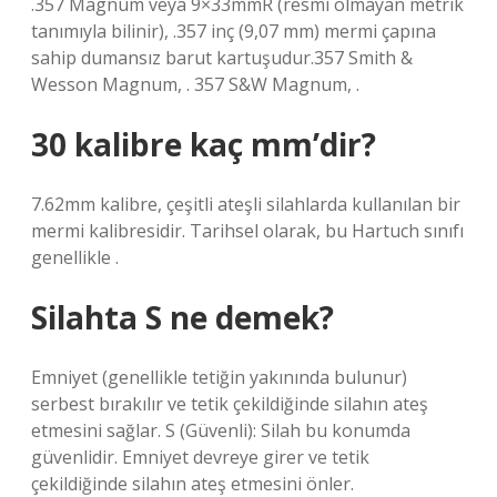
.357 Magnum veya 9×33mmR (resmi olmayan metrik
tanımıyla bilinir), .357 inç (9,07 mm) mermi çapına
sahip dumansız barut kartuşudur.357 Smith &
Wesson Magnum, . 357 S&W Magnum, .
30 kalibre kaç mm’dir?
7.62mm kalibre, çeşitli ateşli silahlarda kullanılan bir
mermi kalibresidir. Tarihsel olarak, bu Hartuch sınıfı
genellikle .
Silahta S ne demek?
Emniyet (genellikle tetiğin yakınında bulunur)
serbest bırakılır ve tetik çekildiğinde silahın ateş
etmesini sağlar. S (Güvenli): Silah bu konumda
güvenlidir. Emniyet devreye girer ve tetik
çekildiğinde silahın ateş etmesini önler.