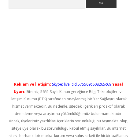
Arama
ilbet casino
Reklam ve İletişim:
Skype: live:.cid.575569c608265c69
Yasal
Uyarı:
Sitemiz, 5651 Sayılı Kanun gereğince Bilgi Teknolojileri ve
İletişim Kurumu (BTK) tarafından onaylanmış bir Yer Sağlayıcı olarak
hizmet vermektedir. Bu nedenle, sitedeki içerikleri proaktif olarak
denetleme veya araştırma yükümlülüğümüz bulunmamaktadır.
Ancak, üyelerimiz yazdıkları içeriklerin sorumluluğunu taşımakta olup,
siteye üye olarak bu sorumluluğu kabul etmiş sayılırlar. Bu internet
sitesi, herhangi bir marka, kurum veya şahıs şirketi ile hiçbir bağlantısı