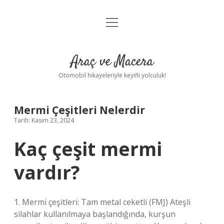
menüyü
Anasayfa
aç
Gizlilik Politikası
Araç ve Macera
Yasal Uyarı
Otomobil hikayeleriyle keyifli yolculuk!
Hakkımızda
Mermi Çeşitleri Nelerdir
Tarih: Kasım 23, 2024
Kaç çeşit mermi
vardır?
1. Mermi çeşitleri: Tam metal ceketli (FMJ) Ateşli
silahlar kullanılmaya başlandığında, kurşun