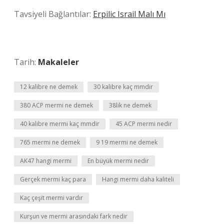
Tavsiyeli Bağlantılar:
Erpilic Israil Malı Mı
Tarih:
Makaleler
12 kalibre ne demek
30 kalibre kaç mmdir
380 ACP mermi ne demek
38lik ne demek
40 kalibre mermi kaç mmdir
45 ACP mermi nedir
765 mermi ne demek
9 19 mermi ne demek
AK47 hangi mermi
En büyük mermi nedir
Gerçek mermi kaç para
Hangi mermi daha kaliteli
Kaç çeşit mermi vardır
Kurşun ve mermi arasındaki fark nedir