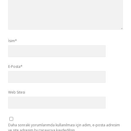
İsim*
E-Posta*
Web Sitesi
Daha sonraki yorumlarımda kullanılması için adım, e-posta adresim
ve site adresim bu tarayıcıya kaydedilsin.