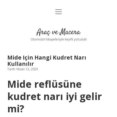
menüyü
Anasayfa
aç
Gizlilik Politikası
Araç ve Macera
Yasal Uyarı
Otomobil hikayeleriyle keyifli yolculuk!
Hakkımızda
Mide Için Hangi Kudret Narı
Kullanılır
Tarih: Nisan 12, 2025
Mide reflüsüne
kudret narı iyi gelir
mi?