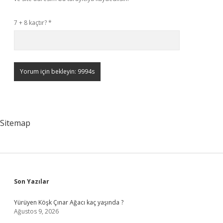
7 + 8 kaçtır?
*
Sitemap
Sidebar
Son Yazılar
Yürüyen Köşk Çınar Ağacı kaç yaşında ?
Ağustos 9, 2026