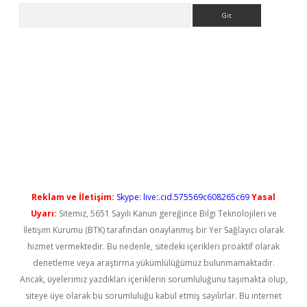
Arama
lbet casino
Reklam ve İletişim:
Skype: live:.cid.575569c608265c69
Yasal
Uyarı:
Sitemiz, 5651 Sayılı Kanun gereğince Bilgi Teknolojileri ve
İletişim Kurumu (BTK) tarafından onaylanmış bir Yer Sağlayıcı olarak
hizmet vermektedir. Bu nedenle, sitedeki içerikleri proaktif olarak
denetleme veya araştırma yükümlülüğümüz bulunmamaktadır.
Ancak, üyelerimiz yazdıkları içeriklerin sorumluluğunu taşımakta olup,
siteye üye olarak bu sorumluluğu kabul etmiş sayılırlar. Bu internet