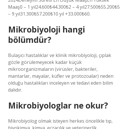
2024Deneyim Süresi En Düşük MaaşEn Yüksek
Maaş0 – 1 yıl24.600₺44.300₺2 – 4 yıl27.500₺55.200₺5
– 9 yıl31.300₺57.200₺10 yıl +33.000₺60.
Mikrobiyoloji hangi
bölümdür?
Bulaşıcı hastalıklar ve klinik mikrobiyoloji, çıplak
gözle görülemeyecek kadar küçük
mikroorganizmaların (virüsler, bakteriler,
mantarlar, mayalar, küfler ve protozoalar) neden
olduğu hastalıkları inceleyen ve tedavi eden bilim
dalıdır.
Mikrobiyologlar ne okur?
Mikrobiyolog olmak isteyen herkes öncelikle tıp,
biyokimya, kimya, eczacılık ve veterinerlik