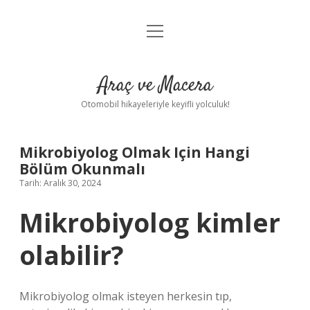
menüyü
Anasayfa
aç
Gizlilik Politikası
Araç ve Macera
Yasal Uyarı
Otomobil hikayeleriyle keyifli yolculuk!
Hakkımızda
Mikrobiyolog Olmak Için Hangi
Bölüm Okunmalı
Tarih: Aralık 30, 2024
Mikrobiyolog kimler
olabilir?
Mikrobiyolog olmak isteyen herkesin tıp,