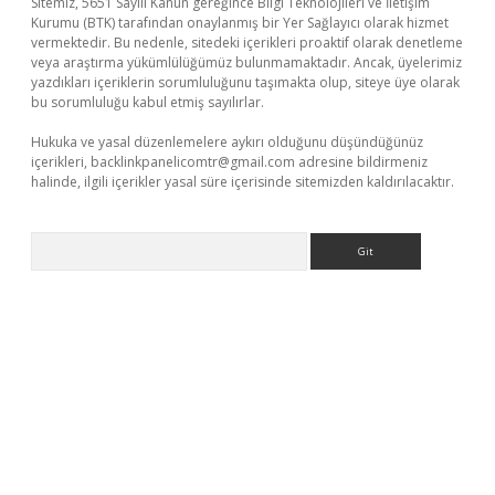
Sitemiz, 5651 Sayılı Kanun gereğince Bilgi Teknolojileri ve İletişim
Kurumu (BTK) tarafından onaylanmış bir Yer Sağlayıcı olarak hizmet
vermektedir. Bu nedenle, sitedeki içerikleri proaktif olarak denetleme
veya araştırma yükümlülüğümüz bulunmamaktadır. Ancak, üyelerimiz
yazdıkları içeriklerin sorumluluğunu taşımakta olup, siteye üye olarak
bu sorumluluğu kabul etmiş sayılırlar.
Hukuka ve yasal düzenlemelere aykırı olduğunu düşündüğünüz
içerikleri,
backlinkpanelicomtr@gmail.com
adresine bildirmeniz
halinde, ilgili içerikler yasal süre içerisinde sitemizden kaldırılacaktır.
Arama
ilbet casino