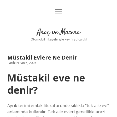
menüyü
Anasayfa
aç
Gizlilik Politikası
Araç ve Macera
Yasal Uyarı
Otomobil hikayeleriyle keyifli yolculuk!
Hakkımızda
Müstakil Evlere Ne Denir
Tarih: Nisan 5, 2025
Müstakil eve ne
denir?
Ayrık terimi emlak literatüründe sıklıkla “tek aile evi”
anlamında kullanılır. Tek aile evleri genellikle arazi