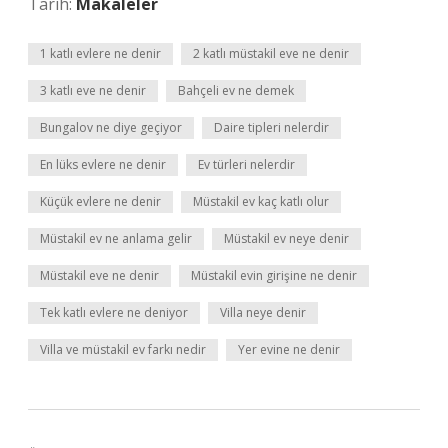
Tarih:
Makaleler
1 katlı evlere ne denir
2 katlı müstakil eve ne denir
3 katlı eve ne denir
Bahçeli ev ne demek
Bungalov ne diye geçiyor
Daire tipleri nelerdir
En lüks evlere ne denir
Ev türleri nelerdir
Küçük evlere ne denir
Müstakil ev kaç katlı olur
Müstakil ev ne anlama gelir
Müstakil ev neye denir
Müstakil eve ne denir
Müstakil evin girişine ne denir
Tek katlı evlere ne deniyor
Villa neye denir
Villa ve müstakil ev farkı nedir
Yer evine ne denir