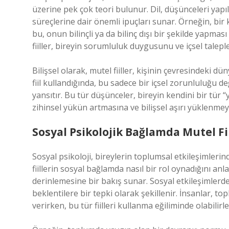
üzerine pek çok teori bulunur. Dil, düşünceleri yapıla
süreçlerine dair önemli ipuçları sunar. Örneğin, bir 
bu, onun bilinçli ya da bilinç dışı bir şekilde yapma
fiiller, bireyin sorumluluk duygusunu ve içsel talepl
Bilişsel olarak, mutel fiiller, kişinin çevresindeki dü
fiil kullandığında, bu sadece bir içsel zorunluluğu d
yansıtır. Bu tür düşünceler, bireyin kendini bir tür “
zihinsel yükün artmasına ve bilişsel aşırı yüklenmey
Sosyal Psikolojik Bağlamda Mutel Fii
Sosyal psikoloji, bireylerin toplumsal etkileşimlerind
fiillerin sosyal bağlamda nasıl bir rol oynadığını anla
derinlemesine bir bakış sunar. Sosyal etkileşimlerde 
beklentilere bir tepki olarak şekillenir. İnsanlar, t
verirken, bu tür fiilleri kullanma eğiliminde olabilirle