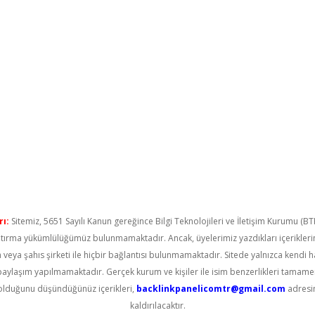
ı:
Sitemiz, 5651 Sayılı Kanun gereğince Bilgi Teknolojileri ve İletişim Kurumu (B
raştırma yükümlülüğümüz bulunmamaktadır. Ancak, üyelerimiz yazdıkları içerikler
um veya şahıs şirketi ile hiçbir bağlantısı bulunmamaktadır. Sitede yalnızca kendi 
paylaşım yapılmamaktadır. Gerçek kurum ve kişiler ile isim benzerlikleri tamam
 olduğunu düşündüğünüz içerikleri,
backlinkpanelicomtr@gmail.com
adresin
kaldırılacaktır.