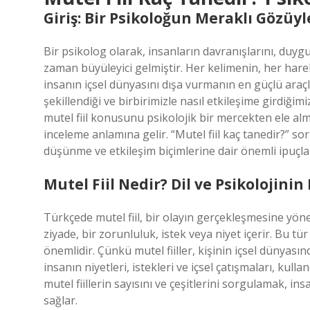
Giriş: Bir Psikoloğun Meraklı Gözü
Bir psikolog olarak, insanların davranışlarını, duygu
zaman büyüleyici gelmiştir. Her kelimenin, her hareke
insanın içsel dünyasını dışa vurmanın en güçlü araçla
şekillendiği ve birbirimizle nasıl etkileşime girdiği
mutel fiil konusunu psikolojik bir mercekten ele al
inceleme anlamına gelir. “Mutel fiil kaç tanedir?” so
düşünme ve etkileşim biçimlerine dair önemli ipuçlar
Mutel Fiil Nedir? Dil ve Psikolojini
Türkçede mutel fiil, bir olayın gerçekleşmesine yönel
ziyade, bir zorunluluk, istek veya niyet içerir. Bu tür
önemlidir. Çünkü mutel fiiller, kişinin içsel dünyasın
insanın niyetleri, istekleri ve içsel çatışmaları, kullan
mutel fiillerin sayısını ve çeşitlerini sorgulamak, i
sağlar.