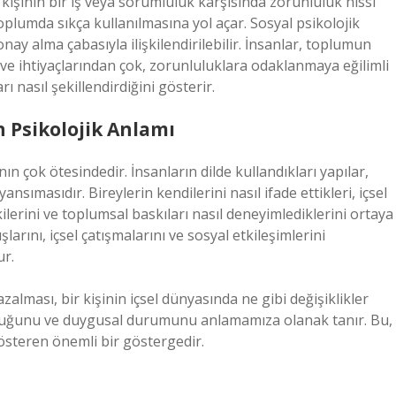
işinin bir iş veya sorumluluk karşısında zorunluluk hissi
toplumda sıkça kullanılmasına yol açar. Sosyal psikolojik
onay alma çabasıyla ilişkilendirilebilir. İnsanlar, toplumun
 ve ihtiyaçlarından çok, zorunluluklara odaklanmaya eğilimli
rı nasıl şekillendirdiğini gösterir.
n Psikolojik Anlamı
nın çok ötesindedir. İnsanların dilde kullandıkları yapılar,
ansımasıdır. Bireylerin kendilerini nasıl ifade ettikleri, içsel
kilerini ve toplumsal baskıları nasıl deneyimlediklerini ortaya
larını, içsel çatışmalarını ve sosyal etkileşimlerini
ur.
azalması, bir kişinin içsel dünyasında ne gibi değişiklikler
olduğunu ve duygusal durumunu anlamamıza olanak tanır. Bu,
 gösteren önemli bir göstergedir.