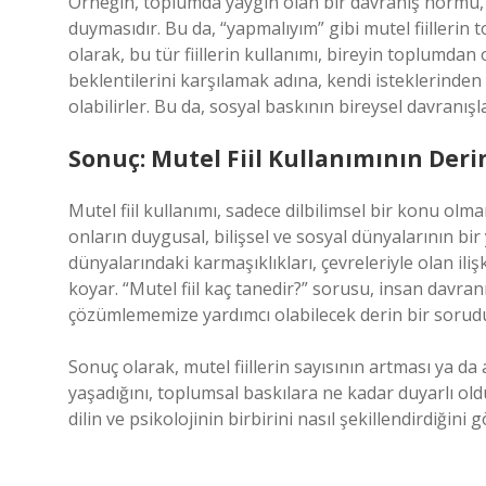
Örneğin, toplumda yaygın olan bir davranış normu, k
duymasıdır. Bu da, “yapmalıyım” gibi mutel fiillerin 
olarak, bu tür fiillerin kullanımı, bireyin toplumdan 
beklentilerini karşılamak adına, kendi isteklerinden
olabilirler. Bu da, sosyal baskının bireysel davranışla
Sonuç: Mutel Fiil Kullanımının Deri
Mutel fiil kullanımı, sadece dilbilimsel bir konu olma
onların duygusal, bilişsel ve sosyal dünyalarının bir y
dünyalarındaki karmaşıklıkları, çevreleriyle olan iliş
koyar. “Mutel fiil kaç tanedir?” sorusu, insan davranış
çözümlememize yardımcı olabilecek derin bir sorud
Sonuç olarak, mutel fiillerin sayısının artması ya da 
yaşadığını, toplumsal baskılara ne kadar duyarlı 
dilin ve psikolojinin birbirini nasıl şekillendirdiğini