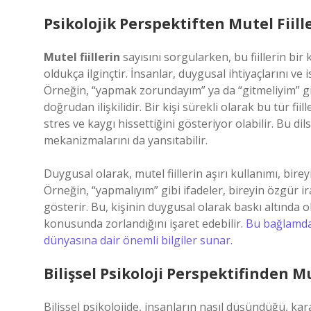
Psikolojik Perspektiften Mutel Fiil
Mutel fiillerin
sayısını sorgularken, bu fiillerin bir
oldukça ilginçtir. İnsanlar, duygusal ihtiyaçlarını ve is
Örneğin, “yapmak zorundayım” ya da “gitmeliyim” gibi
doğrudan ilişkilidir. Bir kişi sürekli olarak bu tür f
stres ve kaygı hissettiğini gösteriyor olabilir. Bu d
mekanizmalarını da yansıtabilir.
Duygusal olarak, mutel fiillerin aşırı kullanımı, bireyi
Örneğin, “yapmalıyım” gibi ifadeler, bireyin özgür i
gösterir. Bu, kişinin duygusal olarak baskı altında
konusunda zorlandığını işaret edebilir.
Bu bağlamda, 
dünyasına dair önemli bilgiler sunar.
Bilişsel Psikoloji Perspektifinden Mu
Bilişsel psikolojide, insanların nasıl düşündüğü, karar