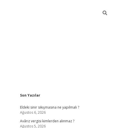
Sidebar
Son Yazılar
ilbet casino
Eldeki sinir sıkışmasına ne yapılmalı ?
Ağustos 6, 2026
Avârız vergisi kimlerden alınmaz ?
Ağustos 5, 2026