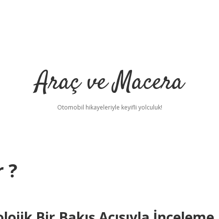
Araç ve Macera
Otomobil hikayeleriyle keyifli yolculuk!
r ?
lojik Bir Bakış Açısıyla İnceleme