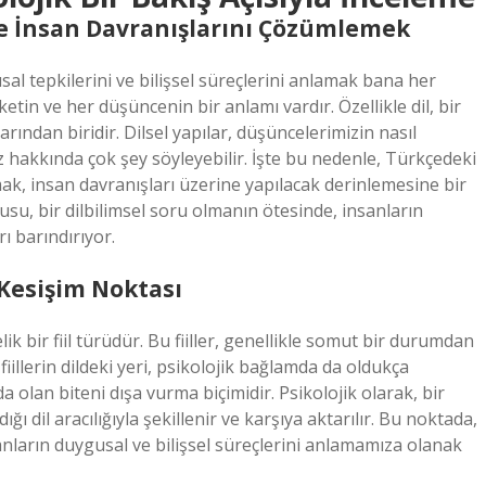
yle İnsan Davranışlarını Çözümlemek
sal tepkilerini ve bilişsel süreçlerini anlamak bana her
tin ve her düşüncenin bir anlamı vardır. Özellikle dil, bir
rından biridir. Dilsel yapılar, düşüncelerimizin nasıl
miz hakkında çok şey söyleyebilir. İşte bu nedenle, Türkçedeki
mak, insan davranışları üzerine yapılacak derinlemesine bir
rusu, bir dilbilimsel soru olmanın ötesinde, insanların
ı barındırıyor.
n Kesişim Noktası
ik bir fiil türüdür. Bu fiiller, genellikle somut bir durumdan
 fiillerin dildeki yeri, psikolojik bağlamda da oldukça
da olan biteni dışa vurma biçimidir. Psikolojik olarak, bir
dığı dil aracılığıyla şekillenir ve karşıya aktarılır. Bu noktada,
nsanların duygusal ve bilişsel süreçlerini anlamamıza olanak