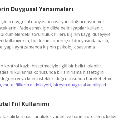
lerin Duygusal Yansımaları
 kişinin duygusal dünyasını nasıl yansıttığını düşünmek
teklerini ifade etmek için dilde belirli yapılar kullanır.
 cümlelerdeki zorunluluk fiilleri, kişinin kaygı düzeyiyle
iilleri kullanıyorsa, bu durum, onun içsel dünyasında baskı,
ilsel yapı, aynı zamanda kişinin psikolojik savunma
n kontrol kaybı hissetmesiyle ilgili bir belirti olabilir.
radesini kullanma konusunda bir sınırlama hissettiğini
 olduğunu veya kendi istekleri doğrultusunda hareket etme
mutel fiillerin dildeki yeri, bireyin duygusal ve bilişsel
tel Fiil Kullanımı
lar alırken nasıl analizler yaptığı ve hangi süreçleri izlediği