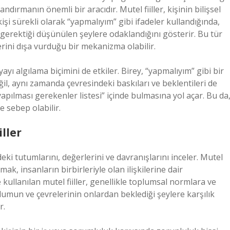
ndırmanın önemli bir aracıdır. Mutel fiiller, kişinin bilişsel
kişi sürekli olarak “yapmalıyım” gibi ifadeler kullandığında,
sı gerektiği düşünülen şeylere odaklandığını gösterir. Bu tür
erini dışa vurduğu bir mekanizma olabilir.
nyayı algılama biçimini de etkiler. Birey, “yapmalıyım” gibi bir
eğil, aynı zamanda çevresindeki baskıları ve beklentileri de
yapılması gerekenler listesi” içinde bulmasına yol açar. Bu da
e sebep olabilir.
ller
eki tutumlarını, değerlerini ve davranışlarını inceler. Mutel
mak, insanların birbirleriyle olan ilişkilerine dair
kullanılan mutel fiiller, genellikle toplumsal normlara ve
oplumun ve çevrelerinin onlardan beklediği şeylere karşılık
r.