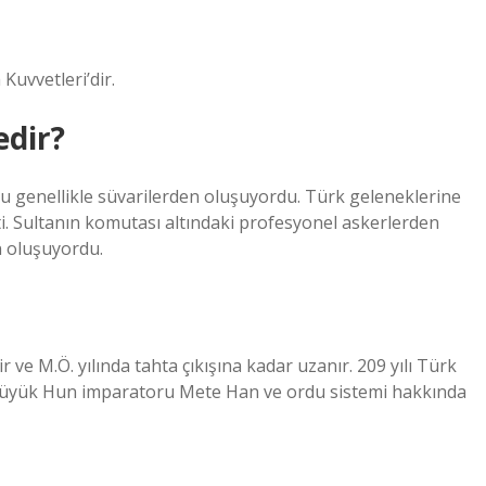
Kuvvetleri’dir.
edir?
u genellikle süvarilerden oluşuyordu. Türk geleneklerine
ti. Sultanın komutası altındaki profesyonel askerlerden
n oluşuyordu.
ve M.Ö. yılında tahta çıkışına kadar uzanır. 209 yılı Türk
n büyük Hun imparatoru Mete Han ve ordu sistemi hakkında