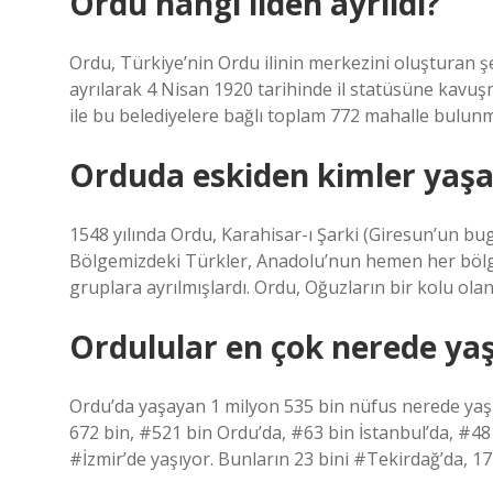
Ordu hangi ilden ayrıldı?
Ordu, Türkiye’nin Ordu ilinin merkezini oluşturan 
ayrılarak 4 Nisan 1920 tarihinde il statüsüne kavuşm
ile bu belediyelere bağlı toplam 772 mahalle bulunm
Orduda eskiden kimler yaşa
1548 yılında Ordu, Karahisar-ı Şarki (Giresun’un bu
Bölgemizdeki Türkler, Anadolu’nun hemen her bölge
gruplara ayrılmışlardı. Ordu, Oğuzların bir kolu olan
Ordulular en çok nerede yaş
Ordu’da yaşayan 1 milyon 535 bin nüfus nerede yaşı
672 bin, #521 bin Ordu’da, #63 bin İstanbul’da, #48
#İzmir’de yaşıyor. Bunların 23 bini #Tekirdağ’da, 17