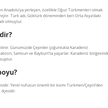
den Anadolu’ya yerleşen, özellikle Oğuz Türkmenleri olmak
lmıştır. Türk adı, Göktürk döneminden beri Orta Asya’daki
adı olmuştur.
dir?
k bilinir. Günümüzde Çepniler çoğunlukla Karadeniz
rabzon, Samsun ve Bayburt’ta yaşarlar. Karadeniz bölgesind
suptur.
boyu?
lçesidir. Yerel nüfusun önemli bir kısmı Türkmen/Çepni’den
lçesidir.