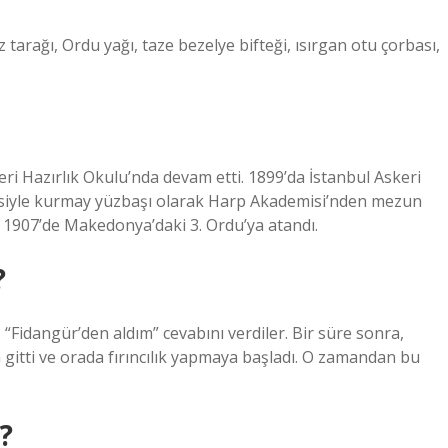
arağı, Ordu yağı, taze bezelye bifteği, ısırgan otu çorbası,
ri Hazırlık Okulu’nda devam etti. 1899’da İstanbul Askeri
esiyle kurmay yüzbaşı olarak Harp Akademisi’nden mezun
e 1907’de Makedonya’daki 3. Ordu’ya atandı.
?
Fidangür’den aldım” cevabını verdiler. Bir süre sonra,
a gitti ve orada fırıncılık yapmaya başladı. O zamandan bu
?