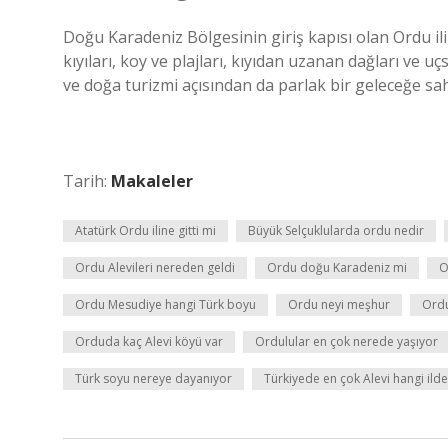
Doğu Karadeniz Bölgesinin giriş kapısı olan Ordu ili, d
kıyıları, koy ve plajları, kıyıdan uzanan dağları ve uç
ve doğa turizmi açısından da parlak bir geleceğe sah
Tarih:
Makaleler
Atatürk Ordu iline gitti mi
Büyük Selçuklularda ordu nedir
Ordu Alevileri nereden geldi
Ordu doğu Karadeniz mi
O
Ordu Mesudiye hangi Türk boyu
Ordu neyi meşhur
Ordu
Orduda kaç Alevi köyü var
Ordulular en çok nerede yaşıyor
Türk soyu nereye dayanıyor
Türkiyede en çok Alevi hangi ilde