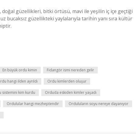
oğal güzellikleri, bitki örtüsü, mavi ile yeşilin iç içe geçtiği
suz bucaksız güzellikteki yaylalarıyla tarihin yanı sıra kültür
iptir.
En büyük ordu kimin
Fidangör ismi nereden gelir
rdu hangi ilden ayrıldı
Ordu kimlerden oluşur
 sistemini kim kurdu
Orduda eskiden kimler yaşadı
Ordulular hangi mezheptendir
Orduluların soyu nereye dayanıyor