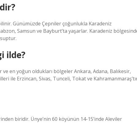
dir?
k bilinir. Günümüzde Çepniler çoğunlukla Karadeniz
rabzon, Samsun ve Bayburt’ta yaşarlar. Karadeniz bölgesind
suptur.
i ilde?
r ve en yoğun oldukları bölgeler Ankara, Adana, Balıkesir,
lleri ile Erzincan, Sivas, Tunceli, Tokat ve Kahramanmaraş’tır
nden biridir. Ünye’nin 60 köyünün 14-15’inde Aleviler