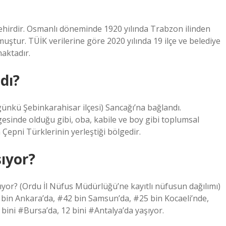
şehirdir. Osmanlı döneminde 1920 yılında Trabzon ilinden
uştur. TÜİK verilerine göre 2020 yılında 19 ilçe ve belediye
aktadır.
dı?
günkü Şebinkarahisar ilçesi) Sancağı’na bağlandı.
sinde olduğu gibi, oba, kabile ve boy gibi toplumsal
 Çepni Türklerinin yerleştiği bölgedir.
ıyor?
yor? (Ordu İl Nüfus Müdürlüğü’ne kayıtlı nüfusun dağılımı)
 bin Ankara’da, #42 bin Samsun’da, #25 bin Kocaeli’nde,
 bini #Bursa’da, 12 bini #Antalya’da yaşıyor.