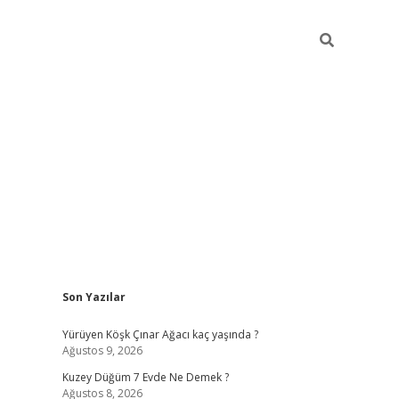
Sidebar
Son Yazılar
ilbet casino
Yürüyen Köşk Çınar Ağacı kaç yaşında ?
Ağustos 9, 2026
Kuzey Düğüm 7 Evde Ne Demek ?
Ağustos 8, 2026