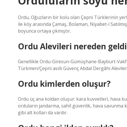
Orduluların soyu ne
Ordu, Oğuzların bir kolu olan Çepni Türklerinin yerl
ile köy arasında Çamaş, Bolaman, Niyabet-i Satılmış 
boyunca ortaya çıkmıştır.
Ordu Alevileri nereden geldi
Genellikle Ordu-Giresun-Gümüşhane-Bayburt-Vakfık
Türkmen/Çepni asıllı Güvenç Abdal Dergâhı Alevileri
Ordu kimlerden oluşur?
Ordu üç ana koldan oluşur: kara kuvvetleri, hava ku
orduların jandarma, sahil güvenlik, hava savunma kuv
gibi alt kolları da vardır.