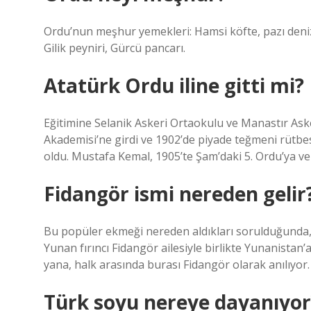
Ordu’nun meşhur yemekleri: Hamsi köfte, pazı deniz t
Gilik peyniri, Gürcü pancarı.
Atatürk Ordu iline gitti mi?
Eğitimine Selanik Askeri Ortaokulu ve Manastır Aske
Akademisi’ne girdi ve 1902’de piyade teğmeni rütb
oldu. Mustafa Kemal, 1905’te Şam’daki 5. Ordu’ya v
Fidangör ismi nereden gelir
Bu popüler ekmeği nereden aldıkları sorulduğunda, “
Yunan fırıncı Fidangör ailesiyle birlikte Yunanistan’
yana, halk arasında burası Fidangör olarak anılıyor.
Türk soyu nereye dayanıyor