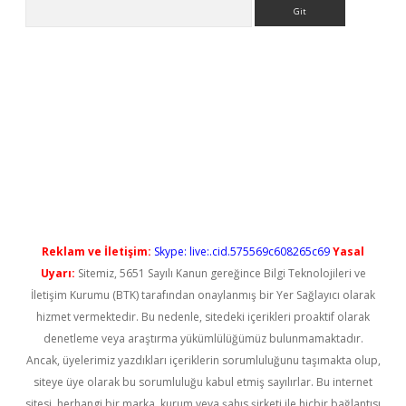
Arama
ino
Reklam ve İletişim:
Skype: live:.cid.575569c608265c69
Yasal
Uyarı:
Sitemiz, 5651 Sayılı Kanun gereğince Bilgi Teknolojileri ve
İletişim Kurumu (BTK) tarafından onaylanmış bir Yer Sağlayıcı olarak
hizmet vermektedir. Bu nedenle, sitedeki içerikleri proaktif olarak
denetleme veya araştırma yükümlülüğümüz bulunmamaktadır.
Ancak, üyelerimiz yazdıkları içeriklerin sorumluluğunu taşımakta olup,
siteye üye olarak bu sorumluluğu kabul etmiş sayılırlar. Bu internet
sitesi, herhangi bir marka, kurum veya şahıs şirketi ile hiçbir bağlantısı