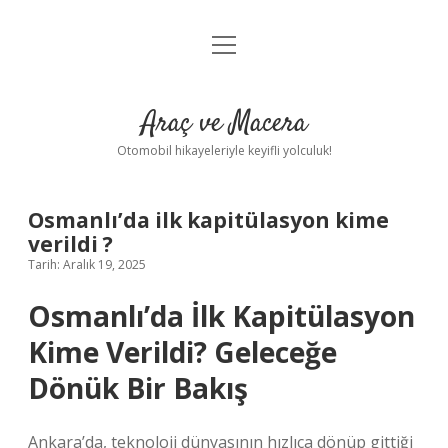
menüyü
Anasayfa
aç
Gizlilik Politikası
Araç ve Macera
Yasal Uyarı
Otomobil hikayeleriyle keyifli yolculuk!
Hakkımızda
Osmanlı’da ilk kapitülasyon kime
verildi ?
Tarih: Aralık 19, 2025
Osmanlı’da İlk Kapitülasyon
Kime Verildi? Geleceğe
Dönük Bir Bakış
Ankara’da, teknoloji dünyasının hızlıca dönüp gittiği