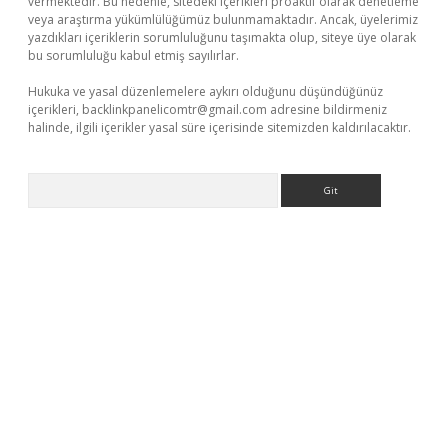
vermektedir. Bu nedenle, sitedeki içerikleri proaktif olarak denetleme
veya araştırma yükümlülüğümüz bulunmamaktadır. Ancak, üyelerimiz
yazdıkları içeriklerin sorumluluğunu taşımakta olup, siteye üye olarak
bu sorumluluğu kabul etmiş sayılırlar.
Hukuka ve yasal düzenlemelere aykırı olduğunu düşündüğünüz
içerikleri,
backlinkpanelicomtr@gmail.com
adresine bildirmeniz
halinde, ilgili içerikler yasal süre içerisinde sitemizden kaldırılacaktır.
Arama
ino