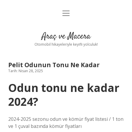
menüyü
Anasayfa
aç
Gizlilik Politikası
Araç ve Macera
Yasal Uyarı
Otomobil hikayeleriyle keyifli yolculuk!
Hakkımızda
Pelit Odunun Tonu Ne Kadar
Tarih: Nisan 28, 2025
Odun tonu ne kadar
2024?
2024-2025 sezonu odun ve kömür fiyat listesi / 1 ton
ve 1 çuval bazında kömür fiyatları