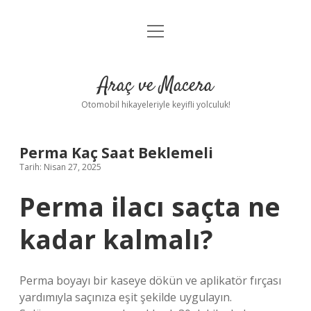
menüyü
Anasayfa
aç
Gizlilik Politikası
Araç ve Macera
Yasal Uyarı
Otomobil hikayeleriyle keyifli yolculuk!
Hakkımızda
Perma Kaç Saat Beklemeli
Tarih: Nisan 27, 2025
Perma ilacı saçta ne
kadar kalmalı?
Perma boyayı bir kaseye dökün ve aplikatör fırçası
yardımıyla saçınıza eşit şekilde uygulayın.