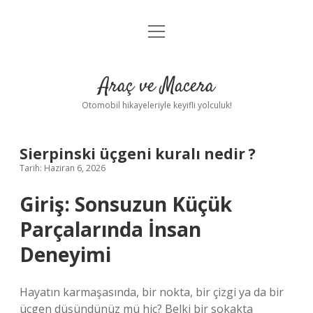
menüyü
Anasayfa
aç
Gizlilik Politikası
Araç ve Macera
Yasal Uyarı
Otomobil hikayeleriyle keyifli yolculuk!
Hakkımızda
Sierpinski üçgeni kuralı nedir ?
Tarih: Haziran 6, 2026
Giriş: Sonsuzun Küçük
Parçalarında İnsan
Deneyimi
Hayatın karmaşasında, bir nokta, bir çizgi ya da bir
üçgen düşündünüz mü hiç? Belki bir sokakta