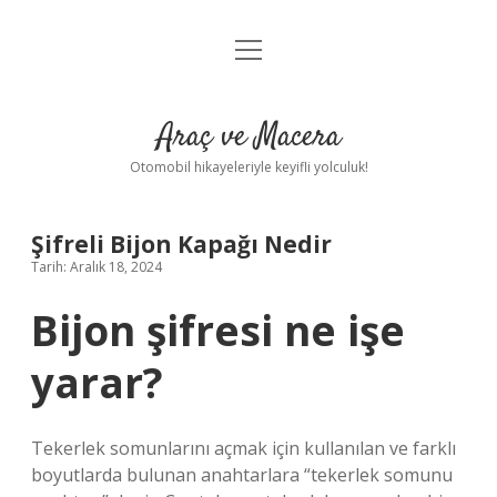
menüyü
Anasayfa
aç
Gizlilik Politikası
Araç ve Macera
Yasal Uyarı
Otomobil hikayeleriyle keyifli yolculuk!
Hakkımızda
Şifreli Bijon Kapağı Nedir
Tarih: Aralık 18, 2024
Bijon şifresi ne işe
yarar?
Tekerlek somunlarını açmak için kullanılan ve farklı
boyutlarda bulunan anahtarlara “tekerlek somunu