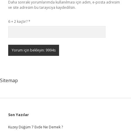
Daha sonraki yorumlarımda kullanılması için adım, e-posta adresim
ve site adresim bu tarayıcıya kaydedilsin.
6 + 2 kaçtır?
*
Sitemap
Sidebar
Son Yazılar
Kuzey Düğüm 7 Evde Ne Demek ?