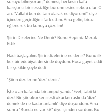
soruyu bilmiyorum,” demesi, herkesin kafa
karıştırıcı bir sessizliğe bürünmesine sebep olur. O
an, “Vallahi ben de tam olarak ne diyorum?” diye
içimden geçirdiğimi fark ettim. Ama gelin, biraz
eğlenerek bu konuyu çözelim!
Şiirin Dizelerine Ne Denir? Bunu Hepimiz Merak
Ettik
Hadi başlayalım. Şiirin dizelerine ne denir? Bunu ilk
kez bir edebiyat dersinde duydum. Hoca gayet ciddi
bir şekilde şöyle dedi:
“Şiirin dizelerine ‘dize’ denir.”
İşte o an kafamda bir ampul yandı. “Evet, tabii ki
dize! Bir şiir okurken sesli okurken aslında ‘dize’
demek de ne kadar anlamlı” diye düşündüm. Ama
sonra “Bunda ne var ki?” diye içimden sordum. Bu