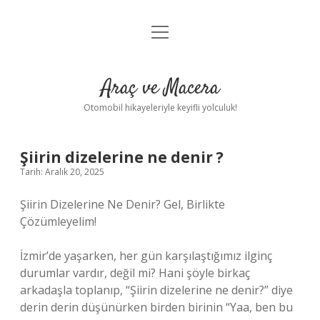
menüyü
Anasayfa
aç
Gizlilik Politikası
Araç ve Macera
Yasal Uyarı
Otomobil hikayeleriyle keyifli yolculuk!
Hakkımızda
Şiirin dizelerine ne denir ?
Tarih: Aralık 20, 2025
Şiirin Dizelerine Ne Denir? Gel, Birlikte
Çözümleyelim!
İzmir’de yaşarken, her gün karşılaştığımız ilginç
durumlar vardır, değil mi? Hani şöyle birkaç
arkadaşla toplanıp, “Şiirin dizelerine ne denir?” diye
derin derin düşünürken birden birinin “Yaa, ben bu