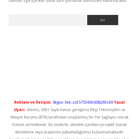
halinde, ilgili içerikler yasal süre içerisinde sitemizden kaldırılacaktır.
Arama
ino
Reklam ve İletişim:
Skype: live:.cid.575569c608265c69
Yasal
Uyarı:
Sitemiz, 5651 Sayılı Kanun gereğince Bilgi Teknolojileri ve
İletişim Kurumu (BTK) tarafından onaylanmış bir Yer Sağlayıcı olarak
hizmet vermektedir. Bu nedenle, sitedeki içerikleri proaktif olarak
denetleme veya araştırma yükümlülüğümüz bulunmamaktadır.