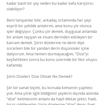
kadar basit bir şey neden bu kadar kafa karıştırıcı
olabiliyor?
Beni tanıyanlar bilir, arkadaş ortamında her şeyi
esprili bir şekilde anlatırım, ama konu şiir olunca
işler değişiyor. Çünkü şiir demek, duygusal anlamda
bir anlam taşıyan ve insanı derinden etkileyen bir
kavram demek. Şiirin dizelerine ne denir diye
sorarken bile bir yandan derin düşünceler içine
dalıyorum. Ama hemen durmayacağım, “Dize”yi
keşfettikten sonra bu konu üzerinde bir fikir oluştu
kafamda.
Şiirin Dizeleri: Dize Olmak Ne Demek?
Şiir bir sanat biçimi, bu konuda kimsenin şüphesi
yok. Ama şiirle ilgili bildiğimiz şeylerin dışında aslında
“dize” kelimesinin anlamı da hayli dikkat çekici. Hadi,
biraz ciddileşelim. Şiirin dizelerine “dize” denir. Evet,