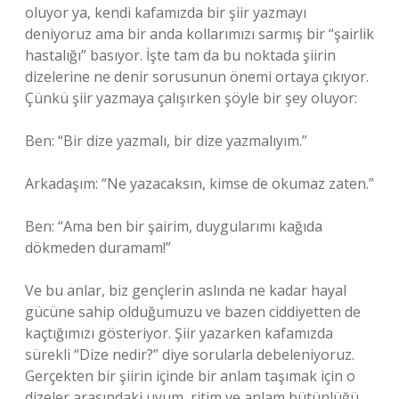
oluyor ya, kendi kafamızda bir şiir yazmayı
deniyoruz ama bir anda kollarımızı sarmış bir “şairlik
hastalığı” basıyor. İşte tam da bu noktada şiirin
dizelerine ne denir sorusunun önemi ortaya çıkıyor.
Çünkü şiir yazmaya çalışırken şöyle bir şey oluyor:
Ben: “Bir dize yazmalı, bir dize yazmalıyım.”
Arkadaşım: “Ne yazacaksın, kimse de okumaz zaten.”
Ben: “Ama ben bir şairim, duygularımı kağıda
dökmeden duramam!”
Ve bu anlar, biz gençlerin aslında ne kadar hayal
gücüne sahip olduğumuzu ve bazen ciddiyetten de
kaçtığımızı gösteriyor. Şiir yazarken kafamızda
sürekli “Dize nedir?” diye sorularla debeleniyoruz.
Gerçekten bir şiirin içinde bir anlam taşımak için o
dizeler arasındaki uyum, ritim ve anlam bütünlüğü