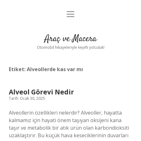
menüyü
Anasayfa
aç
Gizlilik Politikası
Araç ve Macera
Yasal Uyarı
Otomobil hikayeleriyle keyifli yolculuk!
Hakkımızda
Etiket:
Alveollerde kas var mı
Alveol Görevi Nedir
Tarih: Ocak 30, 2025
Alveollerin özellikleri nelerdir? Alveoller, hayatta
kalmamız için hayati önem taşıyan oksijeni kana
taşır ve metabolik bir atık ürün olan karbondioksiti
uzaklaştırır. Bu küçük hava keseciklerinin duvarları