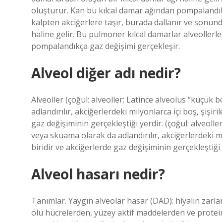
oluşturur. Kan bu kılcal damar ağından pompalandık
kalpten akciğerlere taşır, burada dallanır ve sonun
haline gelir. Bu pulmoner kılcal damarlar alveoller
pompalandıkça gaz değişimi gerçekleşir.
Alveol diğer adı nedir?
Alveoller (çoğul: alveoller; Latince alveolus “küçük
adlandırılır, akciğerlerdeki milyonlarca içi boş, şişir
gaz değişiminin gerçekleştiği yerdir. (çoğul: alveoll
veya skuama olarak da adlandırılır, akciğerlerdeki mi
biridir ve akciğerlerde gaz değişiminin gerçekleştiği 
Alveol hasarı nedir?
Tanımlar. Yaygın alveolar hasar (DAD): hiyalin zarlar
ölü hücrelerden, yüzey aktif maddelerden ve protein