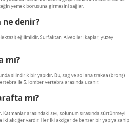
ceğin yemek borusuna girmesini sağlar.
 ne denir?
tazi) eğilimlidir. Surfaktan; Alveolleri kaplar, yüzey
a mı?
a silindirik bir yapıdır. Bu, sağ ve sol ana trakea (bronş)
 vertebra ile 5. lomber vertebra arasında uzanır.
arafta mı?
luşur. Katmanlar arasındaki sıvı, solunum sırasında sürtünmeyi
iki akciğer vardır. Her iki akciğer de benzer bir yapıya sahi