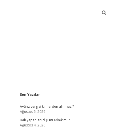
Sidebar
Son Yazılar
ilbet casino
Avârız vergisi kimlerden alınmaz ?
Ağustos 5, 2026
Balı yapan arı dişi mi erkek mi ?
Ağustos 4, 2026