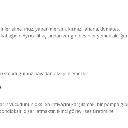
esinler elma, muz, yaban mersini, kırmızı lahana, domates,
lkabağıdır. Ayrıca lif açısından zengin besinler yemek akciğer
ünkü soluduğumuz havadan oksijeni emerler.
?
lıların vücudunun oksijen ihtiyacını karşılamak, bir pompa gib
ondioksiti dışarı atmaktır. İkinci görevi; ses üretimine