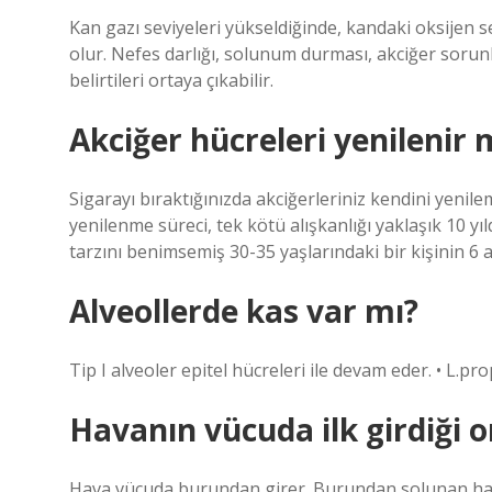
Kan gazı seviyeleri yükseldiğinde, kandaki oksijen 
olur. Nefes darlığı, solunum durması, akciğer sorunla
belirtileri ortaya çıkabilir.
Akciğer hücreleri yenilenir 
Sigarayı bıraktığınızda akciğerleriniz kendini yenil
yenilenme süreci, tek kötü alışkanlığı yaklaşık 10 yı
tarzını benimsemiş 30-35 yaşlarındaki bir kişinin 6 a
Alveollerde kas var mı?
Tip I alveoler epitel hücreleri ile devam eder. • L.pr
Havanın vücuda ilk girdiği 
Hava vücuda burundan girer. Burundan solunan hav