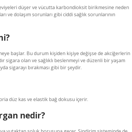
seviyeleri düşer ve vücutta karbondioksit birikmesine neden
rı ve dolaşım sorunları gibi ciddi sağlık sorunlarının
mi?
emeye başlar. Bu durum kişiden kişiye değişse de akciğerlerin
ldır sigara olan ve sağlıklı beslenmeyi ve düzenli bir yaşam
yda sigarayı bırakması gibi bir şeydir.
opria düz kas ve elastik bağ dokusu içerir.
organ nedir?
a yutaktan soluk borusuna geçer. Sindirim sisteminde de