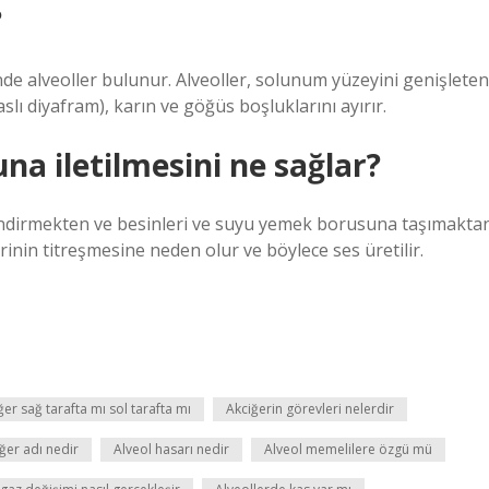
?
nde alveoller bulunur. Alveoller, solunum yüzeyini genişleten
lı diyafram), karın ve göğüs boşluklarını ayırır.
na iletilmesini ne sağlar?
ndirmekten ve besinleri ve suyu yemek borusuna taşımakta
inin titreşmesine neden olur ve böylece ses üretilir.
ğer sağ tarafta mı sol tarafta mı
Akciğerin görevleri nelerdir
ğer adı nedir
Alveol hasarı nedir
Alveol memelilere özgü mü