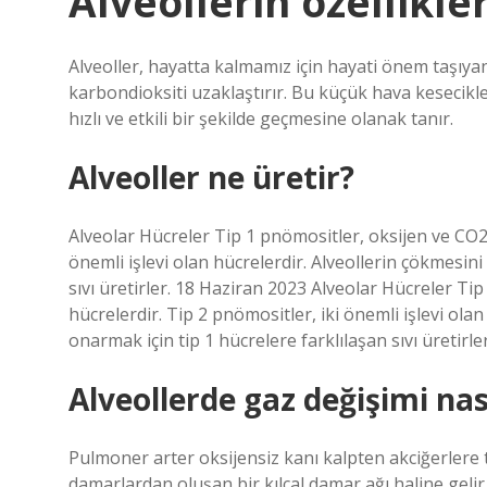
Alveollerin özellikle
Alveoller, hayatta kalmamız için hayati önem taşıyan
karbondioksiti uzaklaştırır. Bu küçük hava kesecikle
hızlı ve etkili bir şekilde geçmesine olanak tanır.
Alveoller ne üretir?
Alveolar Hücreler Tip 1 pnömositler, oksijen ve CO2
önemli işlevi olan hücrelerdir. Alveollerin çökmesin
sıvı üretirler. 18 Haziran 2023 Alveolar Hücreler T
hücrelerdir. Tip 2 pnömositler, iki önemli işlevi ola
onarmak için tip 1 hücrelere farklılaşan sıvı üretirler
Alveollerde gaz değişimi nas
Pulmoner arter oksijensiz kanı kalpten akciğerlere 
damarlardan oluşan bir kılcal damar ağı haline gelir