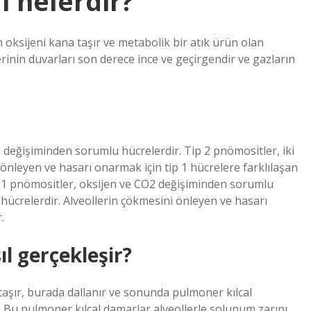
ri nelerdir?
 oksijeni kana taşır ve metabolik bir atık ürün olan
rinin duvarları son derece ince ve geçirgendir ve gazların
 değişiminden sorumlu hücrelerdir. Tip 2 pnömositler, iki
i önleyen ve hasarı onarmak için tip 1 hücrelere farklılaşan
ip 1 pnömositler, oksijen ve CO2 değişiminden sorumlu
n hücrelerdir. Alveollerin çökmesini önleyen ve hasarı
.
ıl gerçekleşir?
taşır, burada dallanır ve sonunda pulmoner kılcal
. Bu pulmoner kılcal damarlar alveollerle solunum zarını