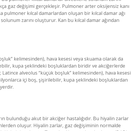
ça gaz değişimi gerçekleşir. Pulmoner arter oksijensiz kanı
da pulmoner kılcal damarlardan oluşan bir kılcal damar ağı
le solunum zarını oluşturur. Kan bu kılcal damar ağından
 boşluk” kelimesinden), hava kesesi veya skuama olarak da
ilebilir, kupa şeklindeki boşluklardan biridir ve akciğerlerde
er; Latince alveolus “küçük boşluk” kelimesinden), hava kesesi
lyonlarca içi boş, şişirilebilir, kupa şeklindeki boşluklardan
yerdir.
ın bulunduğu akut bir akciğer hastalığıdır. Bu hiyalin zarlar
lerden oluşur. Hiyalin zarlar, gaz değişiminin normalde