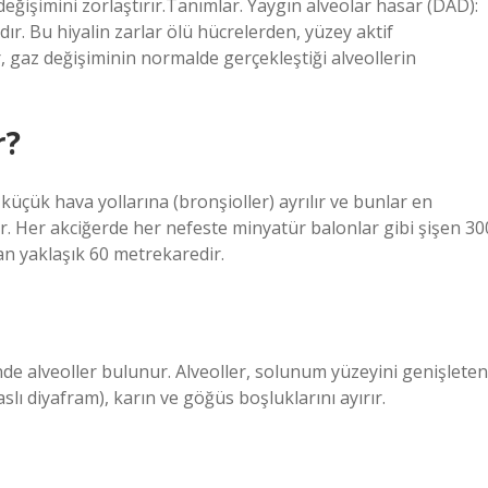
 değişimini zorlaştırır.Tanımlar. Yaygın alveolar hasar (DAD):
dır. Bu hiyalin zarlar ölü hücrelerden, yüzey aktif
, gaz değişiminin normalde gerçekleştiği alveollerin
r?
üçük hava yollarına (bronşioller) ayrılır ve bunlar en
r. Her akciğerde her nefeste minyatür balonlar gibi şişen 30
an yaklaşık 60 metrekaredir.
nde alveoller bulunur. Alveoller, solunum yüzeyini genişleten
lı diyafram), karın ve göğüs boşluklarını ayırır.