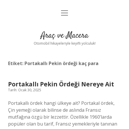
menüyü
Anasayfa
aç
Gizlilik Politikası
Araç ve Macera
Yasal Uyarı
Otomobil hikayeleriyle keyifli yolculuk!
Hakkımızda
Etiket:
Portakallı Pekin ördeği kaç para
Portakallı Pekin Ördeği Nereye Ait
Tarih: Ocak 30, 2025
Portakallı ördek hangi ülkeye ait? Portakal ördek,
Çin yemeği olarak bilinse de aslında Fransız
mutfağına özgü bir lezzettir. Özellikle 1960’larda
popüler olan bu tarif, Fransız yemekleriyle tanınan