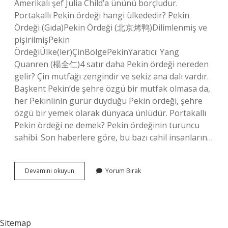
Amerikalı şef Julia Child’a ününü borçludur.
Portakallı Pekin ördeği hangi ülkededir? Pekin
Ördeği (Gıda)Pekin Ördeği (北京烤鸭)Dilimlenmiş ve
pişirilmişPekin
ÖrdeğiÜlke(ler)ÇinBölgePekinYaratıcı: Yang
Quanren (楊全仁)4 satır daha Pekin ördeği nereden
gelir? Çin mutfağı zengindir ve sekiz ana dalı vardır.
Başkent Pekin’de şehre özgü bir mutfak olmasa da,
her Pekinlinin gurur duyduğu Pekin ördeği, şehre
özgü bir yemek olarak dünyaca ünlüdür. Portakallı
Pekin ördeği ne demek? Pekin ördeğinin turuncu
sahibi. Son haberlere göre, bu bazı cahil insanların…
Portakallı
Devamını okuyun
Yorum Bırak
Pekin
Ördeği
Nereye
Ait
Sitemap