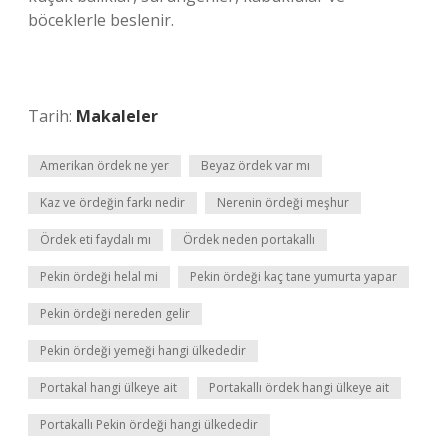
böceklerle beslenir.
Tarih:
Makaleler
Amerikan ördek ne yer
Beyaz ördek var mı
Kaz ve ördeğin farkı nedir
Nerenin ördeği meşhur
Ördek eti faydalı mı
Ördek neden portakallı
Pekin ördeği helal mi
Pekin ördeği kaç tane yumurta yapar
Pekin ördeği nereden gelir
Pekin ördeği yemeği hangi ülkededir
Portakal hangi ülkeye ait
Portakallı ördek hangi ülkeye ait
Portakallı Pekin ördeği hangi ülkededir