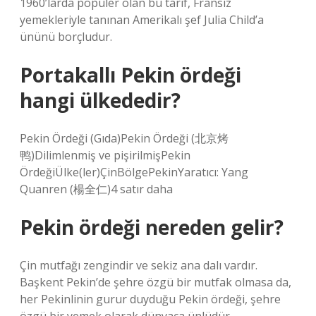
1960’larda popüler olan bu tarif, Fransız
yemekleriyle tanınan Amerikalı şef Julia Child’a
ününü borçludur.
Portakallı Pekin ördeği
hangi ülkededir?
Pekin Ördeği (Gıda)Pekin Ördeği (北京烤
鸭)Dilimlenmiş ve pişirilmişPekin
ÖrdeğiÜlke(ler)ÇinBölgePekinYaratıcı: Yang
Quanren (楊全仁)4 satır daha
Pekin ördeği nereden gelir?
Çin mutfağı zengindir ve sekiz ana dalı vardır.
Başkent Pekin’de şehre özgü bir mutfak olmasa da,
her Pekinlinin gurur duyduğu Pekin ördeği, şehre