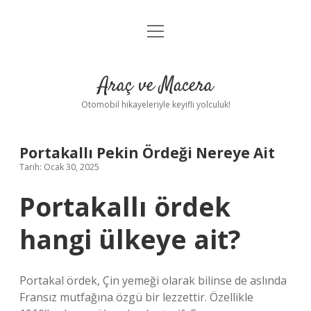
menüyü
Anasayfa
aç
Gizlilik Politikası
Araç ve Macera
Yasal Uyarı
Otomobil hikayeleriyle keyifli yolculuk!
Hakkımızda
Portakallı Pekin Ördeği Nereye Ait
Tarih: Ocak 30, 2025
Portakallı ördek
hangi ülkeye ait?
Portakal ördek, Çin yemeği olarak bilinse de aslında
Fransız mutfağına özgü bir lezzettir. Özellikle