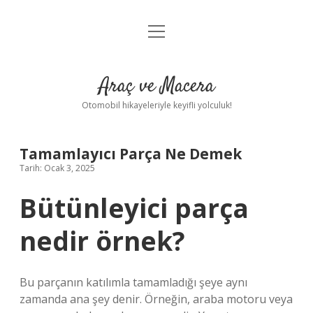
menüyü
Anasayfa
aç
Gizlilik Politikası
Araç ve Macera
Yasal Uyarı
Otomobil hikayeleriyle keyifli yolculuk!
Hakkımızda
Tamamlayıcı Parça Ne Demek
Tarih: Ocak 3, 2025
Bütünleyici parça
nedir örnek?
Bu parçanın katılımla tamamladığı şeye aynı
zamanda ana şey denir. Örneğin, araba motoru veya