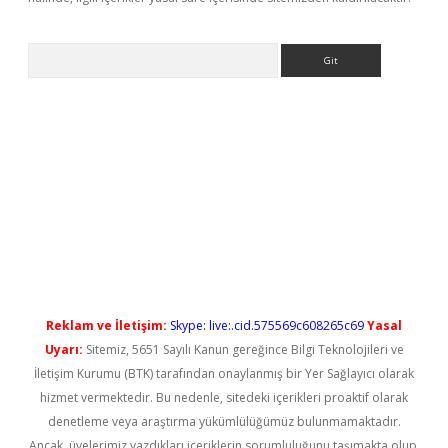
Arama
o
Reklam ve İletişim:
Skype: live:.cid.575569c608265c69
Yasal
Uyarı:
Sitemiz, 5651 Sayılı Kanun gereğince Bilgi Teknolojileri ve
İletişim Kurumu (BTK) tarafından onaylanmış bir Yer Sağlayıcı olarak
hizmet vermektedir. Bu nedenle, sitedeki içerikleri proaktif olarak
denetleme veya araştırma yükümlülüğümüz bulunmamaktadır.
Ancak, üyelerimiz yazdıkları içeriklerin sorumluluğunu taşımakta olup,