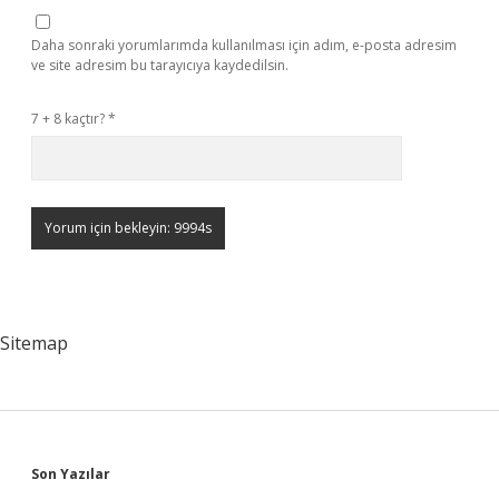
Daha sonraki yorumlarımda kullanılması için adım, e-posta adresim
ve site adresim bu tarayıcıya kaydedilsin.
7 + 8 kaçtır?
*
Sitemap
Sidebar
Son Yazılar