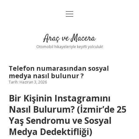
menüyü
Anasayfa
aç
Gizlilik Politikası
Araç ve Macera
Yasal Uyarı
Otomobil hikayeleriyle keyifli yolculuk!
Hakkımızda
Telefon numarasından sosyal
medya nasıl bulunur ?
Tarih: Haziran 3, 2026
Bir Kişinin Instagramını
Nasıl Bulurum? (İzmir’de 25
Yaş Sendromu ve Sosyal
Medya Dedektifliği)