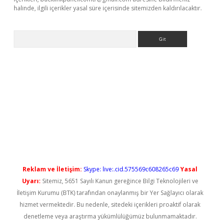
halinde, ilgili içerikler yasal süre içerisinde sitemizden kaldırılacaktır.
Arama
lbet casino
Reklam ve İletişim:
Skype: live:.cid.575569c608265c69
Yasal
Uyarı:
Sitemiz, 5651 Sayılı Kanun gereğince Bilgi Teknolojileri ve
İletişim Kurumu (BTK) tarafından onaylanmış bir Yer Sağlayıcı olarak
hizmet vermektedir. Bu nedenle, sitedeki içerikleri proaktif olarak
denetleme veya araştırma yükümlülüğümüz bulunmamaktadır.