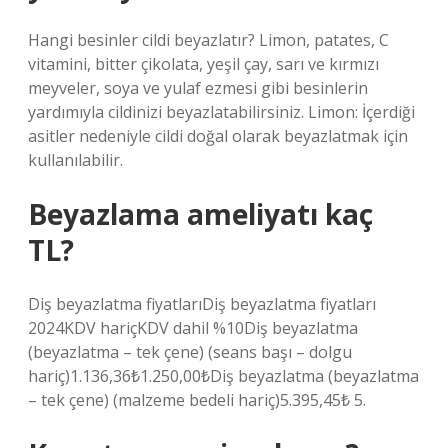
Hangi besinler cildi beyazlatır? Limon, patates, C
vitamini, bitter çikolata, yeşil çay, sarı ve kırmızı
meyveler, soya ve yulaf ezmesi gibi besinlerin
yardımıyla cildinizi beyazlatabilirsiniz. Limon: İçerdiği
asitler nedeniyle cildi doğal olarak beyazlatmak için
kullanılabilir.
Beyazlama ameliyatı kaç
TL?
Diş beyazlatma fiyatlarıDiş beyazlatma fiyatları
2024KDV hariçKDV dahil %10Diş beyazlatma
(beyazlatma – tek çene) (seans başı – dolgu
hariç)1.136,36₺1.250,00₺Diş beyazlatma (beyazlatma
– tek çene) (malzeme bedeli hariç)5.395,45₺ 5.