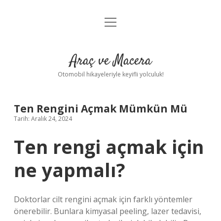
menüyü
Anasayfa
aç
Gizlilik Politikası
Araç ve Macera
Yasal Uyarı
Otomobil hikayeleriyle keyifli yolculuk!
Hakkımızda
Ten Rengini Açmak Mümkün Mü
Tarih: Aralık 24, 2024
Ten rengi açmak için
ne yapmalı?
Doktorlar cilt rengini açmak için farklı yöntemler
önerebilir. Bunlara kimyasal peeling, lazer tedavisi,