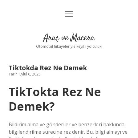
menüyü
Anasayfa
aç
Gizlilik Politikası
Araç ve Macera
Yasal Uyarı
Otomobil hikayeleriyle keyifli yolculuk!
Hakkımızda
Tiktokda Rez Ne Demek
Tarih: Eylül 6, 2025
TikTokta Rez Ne
Demek?
Bildirim alma ve gönderiler ve benzerleri hakkında
bilgilendirilme sürecine rez denir. Bu, bilgi almayı ve