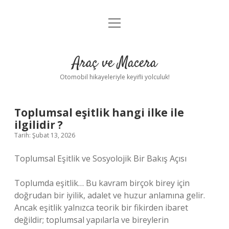
menüyü
Anasayfa
aç
Gizlilik Politikası
Araç ve Macera
Yasal Uyarı
Otomobil hikayeleriyle keyifli yolculuk!
Hakkımızda
Toplumsal eşitlik hangi ilke ile
ilgilidir ?
Tarih: Şubat 13, 2026
Toplumsal Eşitlik ve Sosyolojik Bir Bakış Açısı
Toplumda eşitlik… Bu kavram birçok birey için
doğrudan bir iyilik, adalet ve huzur anlamına gelir.
Ancak eşitlik yalnızca teorik bir fikirden ibaret
değildir; toplumsal yapılarla ve bireylerin