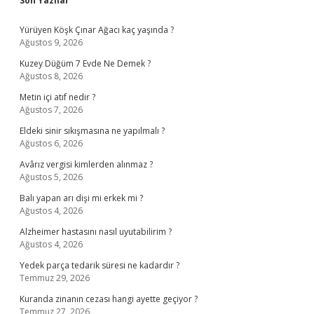
Sidebar
Son Yazılar
Yürüyen Köşk Çınar Ağacı kaç yaşında ?
Ağustos 9, 2026
Kuzey Düğüm 7 Evde Ne Demek ?
Ağustos 8, 2026
Metin içi atıf nedir ?
Ağustos 7, 2026
Eldeki sinir sıkışmasına ne yapılmalı ?
Ağustos 6, 2026
Avârız vergisi kimlerden alınmaz ?
Ağustos 5, 2026
Balı yapan arı dişi mi erkek mi ?
Ağustos 4, 2026
Alzheimer hastasını nasıl uyutabilirim ?
Ağustos 4, 2026
Yedek parça tedarik süresi ne kadardır ?
Temmuz 29, 2026
Kuranda zinanın cezası hangi ayette geçiyor ?
Temmuz 27, 2026