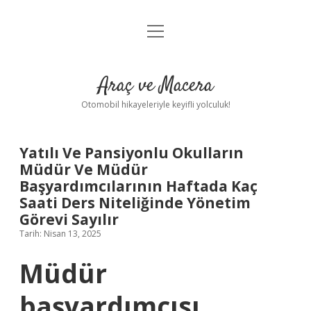
menüyü
Anasayfa
aç
Gizlilik Politikası
Araç ve Macera
Yasal Uyarı
Otomobil hikayeleriyle keyifli yolculuk!
Hakkımızda
Yatılı Ve Pansiyonlu Okulların
Müdür Ve Müdür
Başyardımcılarının Haftada Kaç
Saati Ders Niteliğinde Yönetim
Görevi Sayılır
Tarih: Nisan 13, 2025
Müdür
başyardımcısı