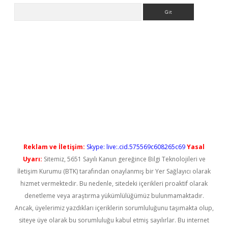
Arama
lbet casino
Reklam ve İletişim:
Skype: live:.cid.575569c608265c69
Yasal
Uyarı:
Sitemiz, 5651 Sayılı Kanun gereğince Bilgi Teknolojileri ve
İletişim Kurumu (BTK) tarafından onaylanmış bir Yer Sağlayıcı olarak
hizmet vermektedir. Bu nedenle, sitedeki içerikleri proaktif olarak
denetleme veya araştırma yükümlülüğümüz bulunmamaktadır.
Ancak, üyelerimiz yazdıkları içeriklerin sorumluluğunu taşımakta olup,
siteye üye olarak bu sorumluluğu kabul etmiş sayılırlar. Bu internet