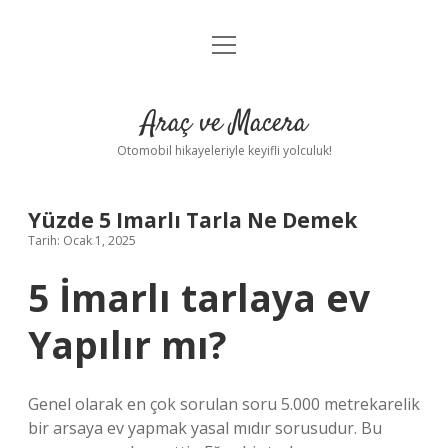
menüyü
Anasayfa
aç
Gizlilik Politikası
Araç ve Macera
Yasal Uyarı
Otomobil hikayeleriyle keyifli yolculuk!
Hakkımızda
Yüzde 5 Imarlı Tarla Ne Demek
Tarih: Ocak 1, 2025
5 İmarlı tarlaya ev
Yapılır mı?
Genel olarak en çok sorulan soru 5.000 metrekarelik
bir arsaya ev yapmak yasal mıdır sorusudur. Bu