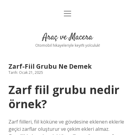
menüyü
Anasayfa
aç
Gizlilik Politikası
Araç ve Macera
Yasal Uyarı
Otomobil hikayeleriyle keyifli yolculuk!
Hakkımızda
Zarf-Fiil Grubu Ne Demek
Tarih: Ocak 21, 2025
Zarf fiil grubu nedir
örnek?
Zarf fiilleri, fiil köküne ve gövdesine eklenen eklerle
geçici zarflar oluşturur ve çekim ekleri almaz.