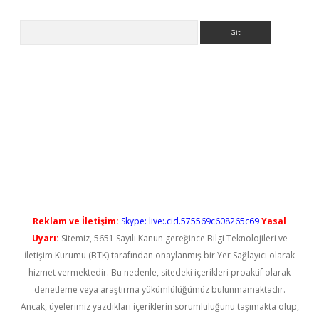
Arama
bet casino
Reklam ve İletişim:
Skype: live:.cid.575569c608265c69
Yasal
Uyarı:
Sitemiz, 5651 Sayılı Kanun gereğince Bilgi Teknolojileri ve
İletişim Kurumu (BTK) tarafından onaylanmış bir Yer Sağlayıcı olarak
hizmet vermektedir. Bu nedenle, sitedeki içerikleri proaktif olarak
denetleme veya araştırma yükümlülüğümüz bulunmamaktadır.
Ancak, üyelerimiz yazdıkları içeriklerin sorumluluğunu taşımakta olup,