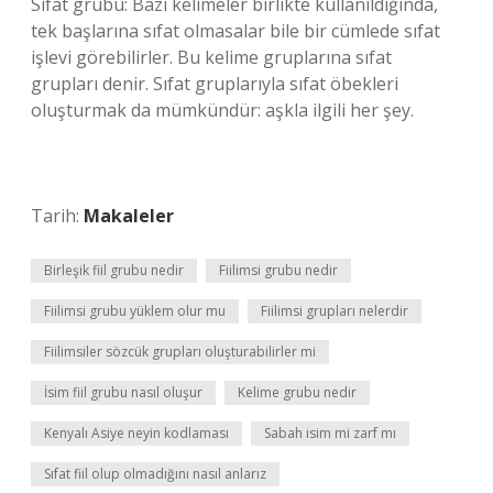
Sıfat grubu: Bazı kelimeler birlikte kullanıldığında,
tek başlarına sıfat olmasalar bile bir cümlede sıfat
işlevi görebilirler. Bu kelime gruplarına sıfat
grupları denir. Sıfat gruplarıyla sıfat öbekleri
oluşturmak da mümkündür: aşkla ilgili her şey.
Tarih:
Makaleler
Birleşik fiil grubu nedir
Fiilimsi grubu nedir
Fiilimsi grubu yüklem olur mu
Fiilimsi grupları nelerdir
Fiilimsiler sözcük grupları oluşturabilirler mi
İsim fiil grubu nasıl oluşur
Kelime grubu nedir
Kenyalı Asiye neyin kodlaması
Sabah isim mi zarf mı
Sıfat fiil olup olmadığını nasıl anlarız