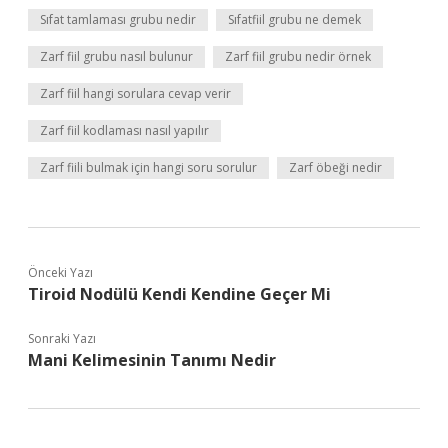
Sıfat tamlaması grubu nedir
Sıfatfiil grubu ne demek
Zarf fiil grubu nasıl bulunur
Zarf fiil grubu nedir örnek
Zarf fiil hangi sorulara cevap verir
Zarf fiil kodlaması nasıl yapılır
Zarf fiili bulmak için hangi soru sorulur
Zarf öbeği nedir
Önceki Yazı
Tiroid Nodülü Kendi Kendine Geçer Mi
Sonraki Yazı
Mani Kelimesinin Tanımı Nedir