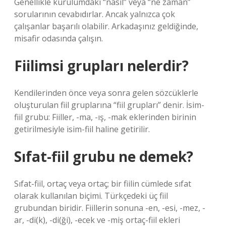
Genellikle kurulumdaki “nasıl” veya “ne zaman”
sorularının cevabıdırlar. Ancak yalnızca çok
çalışanlar başarılı olabilir. Arkadaşınız geldiğinde,
misafir odasında çalışın.
Fiilimsi grupları nelerdir?
Kendilerinden önce veya sonra gelen sözcüklerle
oluşturulan fiil gruplarına “fiil grupları” denir. İsim-
fiil grubu: Fiiller, -ma, -ış, -mak eklerinden birinin
getirilmesiyle isim-fiil haline getirilir.
Sıfat-fiil grubu ne demek?
Sıfat-fiil, ortaç veya ortaç; bir fiilin cümlede sıfat
olarak kullanılan biçimi. Türkçedeki üç fiil
grubundan biridir. Fiillerin sonuna -en, -esi, -mez, -
ar, -di(k), -di(ği), -ecek ve -miş ortaç-fiil ekleri