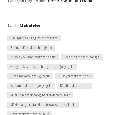
Tavsiyeli Bağlantılar:
Bome Yoğunluğu Nedir
Tarih:
Makaleler
Baş ağrısına hangi müzik makamı
En hüzünlü makam hangisidir
En kolay okunan makam hangisi
En neşeli makam hangisi
Hangi müzik makamı hangi hastalığa iyi gelir
Hicaz makamı özelliği nedir
Huseyni makamı nedir
İsfahan makamı neye iyi gelir
Kürdi makamı nedir
Müzik dinlemek hangi hastalıklara iyi gelir
Müzik hangi hastalıkların tedavisinde kullanılır
Neva makamı neye iyi gelir