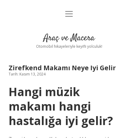
menüyü
Anasayfa
aç
Gizlilik Politikası
Araç ve Macera
Yasal Uyarı
Otomobil hikayeleriyle keyifli yolculuk!
Hakkımızda
Zirefkend Makamı Neye Iyi Gelir
Tarih: Kasım 13, 2024
Hangi müzik
makamı hangi
hastalığa iyi gelir?