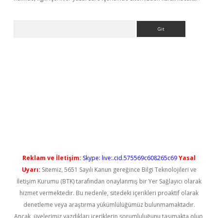
Arama
lbet casino
Reklam ve İletişim:
Skype: live:.cid.575569c608265c69
Yasal
Uyarı:
Sitemiz, 5651 Sayılı Kanun gereğince Bilgi Teknolojileri ve
İletişim Kurumu (BTK) tarafından onaylanmış bir Yer Sağlayıcı olarak
hizmet vermektedir. Bu nedenle, sitedeki içerikleri proaktif olarak
denetleme veya araştırma yükümlülüğümüz bulunmamaktadır.
Ancak, üyelerimiz yazdıkları içeriklerin sorumluluğunu taşımakta olup,