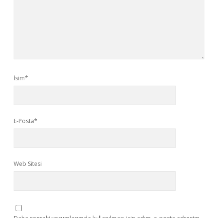
İsim*
E-Posta*
Web Sitesi