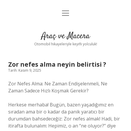
menüyü
Anasayfa
aç
Gizlilik Politikası
Araç ve Macera
Yasal Uyarı
Otomobil hikayeleriyle keyifli yolculuk!
Hakkımızda
Zor nefes alma neyin belirtisi ?
Tarih: Kasım 9, 2025
Zor Nefes Alma: Ne Zaman Endişelenmeli, Ne
Zaman Sadece Hızlı Koşmak Gerekir?
Herkese merhaba! Bugün, bazen yaşadığımız en
sıradan ama bir o kadar da panik yaratıcı bir
durumdan bahsedeceğiz: Zor nefes almak! Hadi, bir
itirafta bulunalım: Hepimiz, o an “ne oluyor?” diye