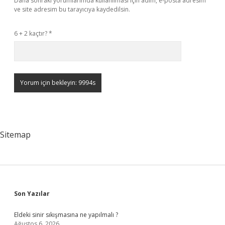
Daha sonraki yorumlarımda kullanılması için adım, e-posta adresim
ve site adresim bu tarayıcıya kaydedilsin.
6 + 2 kaçtır?
*
Sitemap
Sidebar
Son Yazılar
Eldeki sinir sıkışmasına ne yapılmalı ?
Ağustos 6, 2026