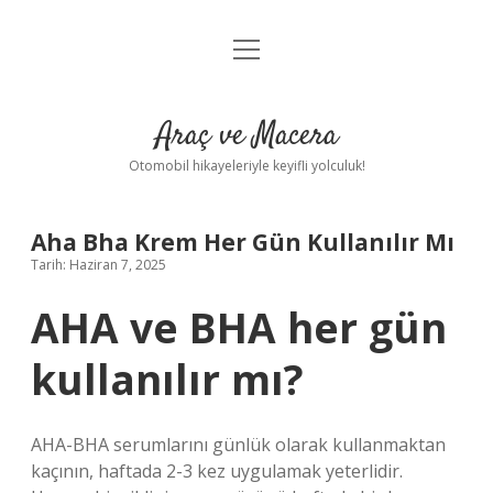
menüyü
Anasayfa
aç
Gizlilik Politikası
Araç ve Macera
Yasal Uyarı
Otomobil hikayeleriyle keyifli yolculuk!
Hakkımızda
Aha Bha Krem Her Gün Kullanılır Mı
Tarih: Haziran 7, 2025
AHA ve BHA her gün
kullanılır mı?
AHA-BHA serumlarını günlük olarak kullanmaktan
kaçının, haftada 2-3 kez uygulamak yeterlidir.