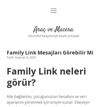
menüyü
Anasayfa
aç
Gizlilik Politikası
Araç ve Macera
Yasal Uyarı
Otomobil hikayeleriyle keyifli yolculuk!
Hakkımızda
Family Link Mesajları Görebilir Mi
Tarih: Haziran 8, 2025
Family Link neleri
görür?
Aile bağlantısı, çocuğunuzun hesabını ve veri
ayarlarını yönetmek için erişim sunar. Ebeveyn