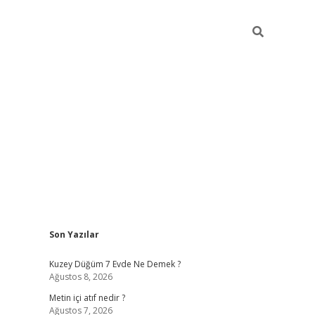
Sidebar
Son Yazılar
ilbet casino
Kuzey Düğüm 7 Evde Ne Demek ?
Ağustos 8, 2026
Metin içi atıf nedir ?
Ağustos 7, 2026