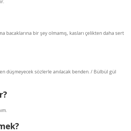
r.
 Ama bacaklarına bir şey olmamış, kasları çelikten daha sert
en düşmeyecek sözlerle anılacak benden. / Bülbül gül
r?
nım.
emek?