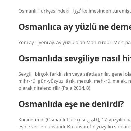
Osmanlı Türkçesi’ndeki گوزل‎ kelimesinden türemi
Osmanlıca ay yüzlü ne dem
Yeni ay = yeni ay. Ay yüzlü olan Mah-rû’dur. Meh-par
Osmanlıda sevgiliye nasıl hit
Sevgili, birçok farklı isim veya sıfatla anılır, genel o
mihr-rû, gün-yüzyüz, âşık, meşuk, meh-rû, melek, nigâ
olarak nitelendirilir (Pala 2004, 8).
Osmanlıda eşe ne denirdi?
Kadınefendi (Osmanlı Türkçesi: قادین), 17. yüzyılın başlarında Osmanlı İmparatorluğu Sultanı’nın dört eşine veya
eşine verilen unvandı. Bu unvan 17. yüzyılın sonları