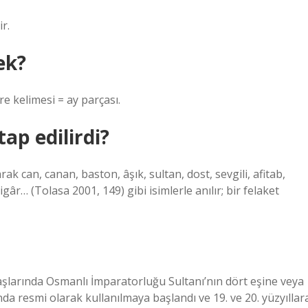
ştir.
ek?
e kelimesi = ay parçası.
ap edilirdi?
larak can, canan, baston, âşık, sultan, dost, sevgili, afitab,
r… (Tolasa 2001, 149) gibi isimlerle anılır; bir felaket
nda resmi olarak kullanılmaya başlandı ve 19. ve 20. yüzyıllar