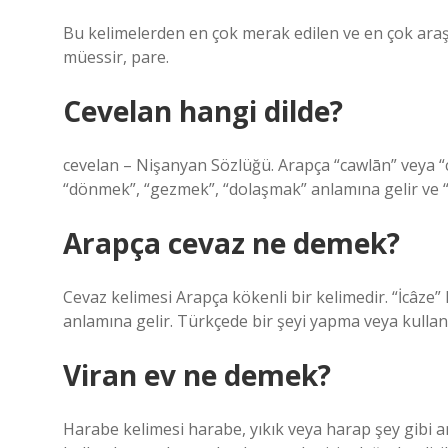
Bu kelimelerden en çok merak edilen ve en çok araştı
müessir, pare.
Cevelan hangi dilde?
cevelan – Nişanyan Sözlüğü. Arapça “cawlān” veya “cawalān” (جولان) kelimesinden ödünç alınmı
“dönmek”, “gezmek”, “dolaşmak” anlamına gelir ve “
Arapça cevaz ne demek?
Cevaz kelimesi Arapça kökenli bir kelimedir. “İcâze
anlamına gelir. Türkçede bir şeyi yapma veya kullanm
Viran ev ne demek?
Harabe kelimesi harabe, yıkık veya harap şey gibi an