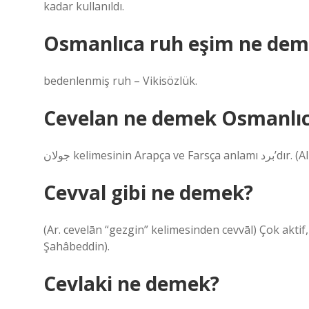
kadar kullanıldı.
Osmanlıca ruh eşim ne dem
bedenlenmiş ruh – Vikisözlük.
Cevelan ne demek Osmanlı
جولان kelimesinin
Cevval gibi ne demek?
(Ar. cevelān “gezgin” kelimesinden cevvāl) Çok aktif, 
Şahâbeddin).
Cevlaki ne demek?