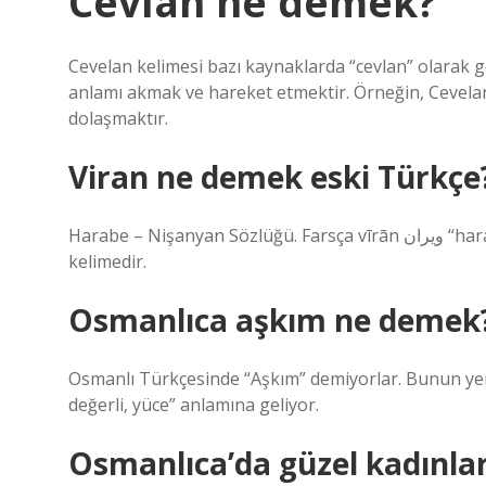
Cevlân ne demek?
Cevelan kelimesi bazı kaynaklarda “cevlan” olarak g
anlamı akmak ve hareket etmektir. Örneğin, Cevelan-
dolaşmaktır.
Viran ne demek eski Türkçe
Harabe – Nişanyan Sözlüğü. Farsça vīrān ویران “harap, yıkılmış, terk edilmiş” kelimesinden ödünç alınmış bir
kelimedir.
Osmanlıca aşkım ne demek
Osmanlı Türkçesinde “Aşkım” demiyorlar. Bunun yeri
değerli, yüce” anlamına geliyor.
Osmanlıca’da güzel kadınlar