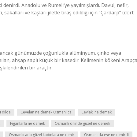
denirdi. Anadolu ve Rumeli’ye yayılmışlardı. Davul, nefir,
 sakalları ve kaşları jiletle tıraş edildiği için “Çardarp” (dört
ış ancak günümüzde çoğunlukla alüminyum, çinko veya
ılan, ahşap saplı küçük bir kasedir. Kelimenin kökeni Arapç
ilendirilen bir araçtır.
 dilde
Cevelan ne demek Osmanlıca
Cevlaki ne demek
k
Figanlarla ne demek
Osmanlı dilinde güzel ne demek
Osmanlıcada güzel kadınlara ne denir
Osmanlıda eşe ne denirdi