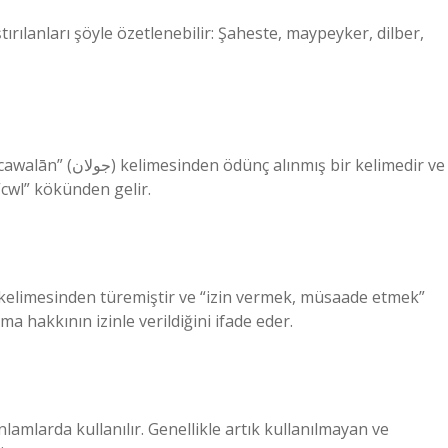
rılanları şöyle özetlenebilir: Şaheste, maypeyker, dilber,
ş bir kelimedir ve
cwl” kökünden gelir.
” kelimesinden türemiştir ve “izin vermek, müsaade etmek”
a hakkının izinle verildiğini ifade eder.
lamlarda kullanılır. Genellikle artık kullanılmayan ve