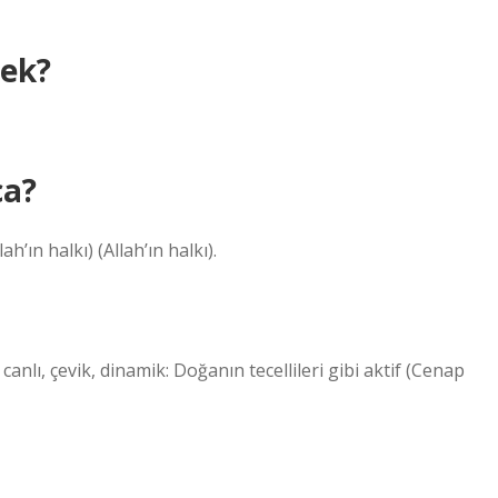
ek?
ca?
 Arapça ve Farsça anlamı برد’dır. (Allah’ın halkı) (Allah’ın halkı).
canlı, çevik, dinamik: Doğanın tecellileri gibi aktif (Cenap