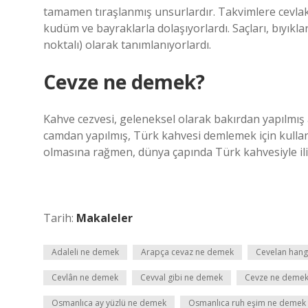
tamamen tıraşlanmış unsurlardır. Takvimlere cevlaki 
kudüm ve bayraklarla dolaşıyorlardı. Saçları, bıyıkları,
noktalı) olarak tanımlanıyorlardı.
Cevze ne demek?
Kahve cezvesi, geleneksel olarak bakırdan yapılm
camdan yapılmış, Türk kahvesi demlemek için kullan
olmasına rağmen, dünya çapında Türk kahvesiyle ilişk
Tarih:
Makaleler
Adaleli ne demek
Arapça cevaz ne demek
Cevelan hangi
Cevlân ne demek
Cevval gibi ne demek
Cevze ne deme
Osmanlıca ay yüzlü ne demek
Osmanlıca ruh eşim ne demek