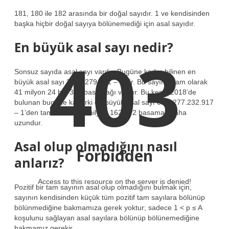
181, 180 ile 182 arasında bir doğal sayıdır. 1 ve kendisinden
başka hiçbir doğal sayıya bölünemediği için asal sayıdır.
En büyük asal sayı nedir?
403
Sonsuz sayıda asal sayı vardır. Bugüne kadar bilinen en
büyük asal sayı 2136.279.841 – 1’dir. Bu sayının tam olarak
41 milyon 24 bin 320 basamağı vardır. Bu keşif, 2018’de
bulunan bugüne kadarki en büyük asal sayı olan 277.232.917
– 1’den tam olarak 16 milyon 162.272 basamak daha
uzundur.
Asal olup olmadığını nasıl
Forbidden
anlarız?
Access to this resource on the server is denied!
Pozitif bir tam sayının asal olup olmadığını bulmak için,
sayının kendisinden küçük tüm pozitif tam sayılara bölünüp
bölünmediğine bakmamıza gerek yoktur; sadece 1 < p ≤ A
koşulunu sağlayan asal sayılara bölünüp bölünemediğine
bakmamız gerekir.