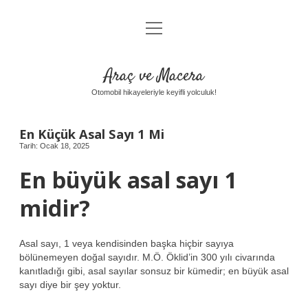
menüyü
Anasayfa
aç
Gizlilik Politikası
Araç ve Macera
Yasal Uyarı
Otomobil hikayeleriyle keyifli yolculuk!
Hakkımızda
En Küçük Asal Sayı 1 Mi
Tarih: Ocak 18, 2025
En büyük asal sayı 1
midir?
Asal sayı, 1 veya kendisinden başka hiçbir sayıya
bölünemeyen doğal sayıdır. M.Ö. Öklid’in 300 yılı civarında
kanıtladığı gibi, asal sayılar sonsuz bir kümedir; en büyük asal
sayı diye bir şey yoktur.