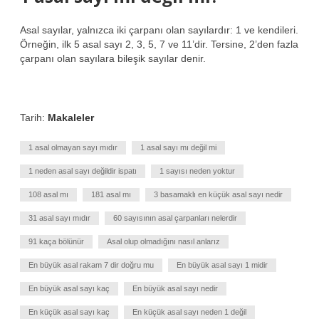
Asal sayılar, yalnızca iki çarpanı olan sayılardır: 1 ve kendileri.
Örneğin, ilk 5 asal sayı 2, 3, 5, 7 ve 11’dir. Tersine, 2’den fazla
çarpanı olan sayılara bileşik sayılar denir.
Tarih:
Makaleler
1 asal olmayan sayı mıdır
1 asal sayı mı değil mi
1 neden asal sayı değildir ispatı
1 sayısı neden yoktur
108 asal mı
181 asal mı
3 basamaklı en küçük asal sayı nedir
31 asal sayı mıdır
60 sayısının asal çarpanları nelerdir
91 kaça bölünür
Asal olup olmadığını nasıl anlarız
En büyük asal rakam 7 dir doğru mu
En büyük asal sayı 1 midir
En büyük asal sayı kaç
En büyük asal sayı nedir
En küçük asal sayı kaç
En küçük asal sayı neden 1 değil