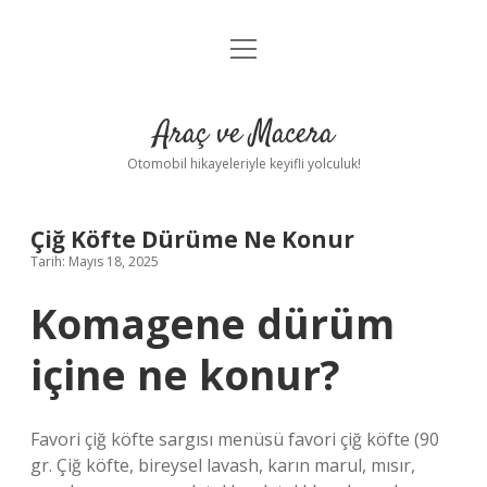
menüyü
Anasayfa
aç
Gizlilik Politikası
Araç ve Macera
Yasal Uyarı
Otomobil hikayeleriyle keyifli yolculuk!
Hakkımızda
Çiğ Köfte Dürüme Ne Konur
Tarih: Mayıs 18, 2025
Komagene dürüm
içine ne konur?
Favori çiğ köfte sargısı menüsü favori çiğ köfte (90
gr. Çiğ köfte, bireysel lavash, karın marul, mısır,