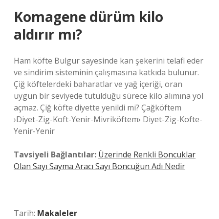
Komagene dürüm kilo
aldırır mı?
Ham köfte Bulgur sayesinde kan şekerini telafi eder
ve sindirim sisteminin çalışmasına katkıda bulunur.
Çiğ köftelerdeki baharatlar ve yağ içeriği, oran
uygun bir seviyede tutulduğu sürece kilo alımına yol
açmaz. Çiğ köfte diyette yenildi mi? Çağköftem
›Diyet-Zig-Koft-Yenir-Mivriköftem› Diyet-Zig-Kofte-
Yenir-Yenir
Tavsiyeli Bağlantılar:
Üzerinde Renkli Boncuklar
Olan Sayı Sayma Aracı Sayı Boncuğun Adı Nedir
Tarih:
Makaleler