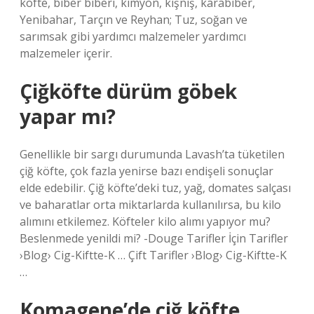
köfte, biber biberi, kimyon, kişniş, karabiber,
Yenibahar, Tarçın ve Reyhan; Tuz, soğan ve
sarımsak gibi yardımcı malzemeler yardımcı
malzemeler içerir.
Çiğköfte dürüm göbek
yapar mı?
Genellikle bir sargı durumunda Lavash’ta tüketilen
çiğ köfte, çok fazla yenirse bazı endişeli sonuçlar
elde edebilir. Çiğ köfte’deki tuz, yağ, domates salçası
ve baharatlar orta miktarlarda kullanılırsa, bu kilo
alımını etkilemez. Köfteler kilo alımı yapıyor mu?
Beslenmede yenildi mi? -Douge Tarifler İçin Tarifler
›Blog› Cig-Kiftte-K … Çift Tarifler ›Blog› Cig-Kiftte-K
…
Komagene’de çiğ köfte