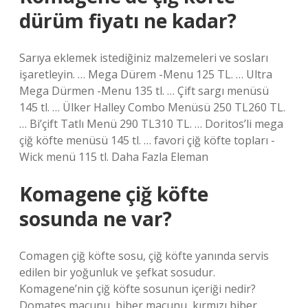
dürüm fiyatı ne kadar?
Sarıya eklemek istediğiniz malzemeleri ve sosları
işaretleyin. … Mega Dürem -Menu 125 TL. … Ultra
Mega Dürmen -Menu 135 tl. … Çift sargı menüsü
145 tl. … Ülker Halley Combo Menüsü 250 TL260 TL.
… Bi’çift Tatlı Menü 290 TL310 TL. … Doritos’li mega
çiğ köfte menüsü 145 tl. … favori çiğ köfte topları -
Wick menü 115 tl. Daha Fazla Eleman
Komagene çiğ köfte
sosunda ne var?
Comagen çiğ köfte sosu, çiğ köfte yanında servis
edilen bir yoğunluk ve şefkat sosudur.
Komagene’nin çiğ köfte sosunun içeriği nedir?
Domates macunu, biber macunu, kırmızı biber,