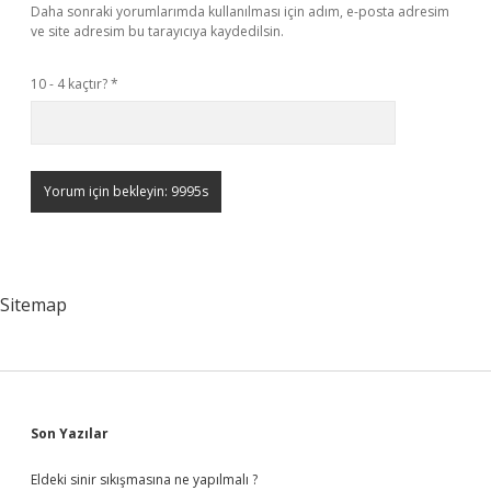
Daha sonraki yorumlarımda kullanılması için adım, e-posta adresim
ve site adresim bu tarayıcıya kaydedilsin.
10 - 4 kaçtır?
*
Sitemap
Sidebar
Son Yazılar
Eldeki sinir sıkışmasına ne yapılmalı ?