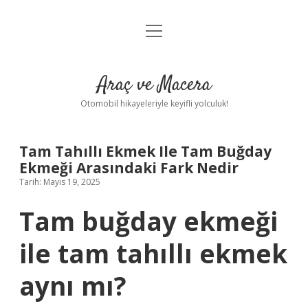
menüyü
Anasayfa
aç
Gizlilik Politikası
Araç ve Macera
Yasal Uyarı
Otomobil hikayeleriyle keyifli yolculuk!
Hakkımızda
Tam Tahıllı Ekmek Ile Tam Buğday
Ekmeği Arasındaki Fark Nedir
Tarih: Mayıs 19, 2025
Tam buğday ekmeği
ile tam tahıllı ekmek
aynı mı?