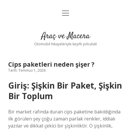
menüyü
Anasayfa
aç
Gizlilik Politikası
Araç ve Macera
Yasal Uyarı
Otomobil hikayeleriyle keyifli yolculuk!
Hakkımızda
Cips paketleri neden şişer ?
Tarih: Temmuz 1, 2026
Giriş: Şişkin Bir Paket, Şişkin
Bir Toplum
Bir market rafında duran cips paketine bakıldığında
ilk görülen şey çoğu zaman parlak renkler, iddialı
yazılar ve dikkat çekici bir şişkinliktir. O şişkinlik,