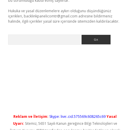
bu sorumluluğu kabul etmiş sayılırlar.
Hukuka ve yasal düzenlemelere aykırı olduğunu düşündüğünüz
içerikleri,
backlinkpanelicomtr@gmail.com
adresine bildirmeniz
halinde, ilgili içerikler yasal süre içerisinde sitemizden kaldırılacaktır.
Arama
et casino
Reklam ve İletişim:
Skype: live:.cid.575569c608265c69
Yasal
Uyarı:
Sitemiz, 5651 Sayılı Kanun gereğince Bilgi Teknolojileri ve