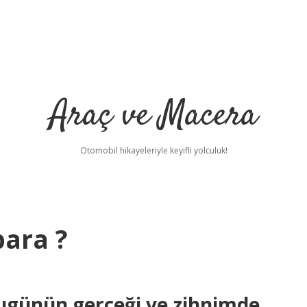
Araç ve Macera
Otomobil hikayeleriyle keyifli yolculuk!
para ?
ugünün gerçeği ve zihnimde