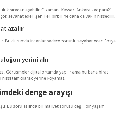
olculuk sıradanlaşabilir. O zaman “Kayseri Ankara kaç para?”
k seyahat eder, şehirler birbirine daha da yakın hissedilir.
at azalır
lir. Bu durumda insanlar sadece zorunlu seyahat eder. Sosya
culuğun yerini alır
esi. Görüşmeler dijital ortamda yapılır ama bu bana biraz
ği hissi tam olarak yerine koyamaz.
imdeki denge arayışı
u: Bu soru aslında bir maliyet sorusu değil, bir yaşam