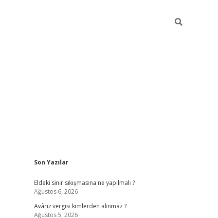
Sidebar
Son Yazılar
ilbet casino
Eldeki sinir sıkışmasına ne yapılmalı ?
Ağustos 6, 2026
Avârız vergisi kimlerden alınmaz ?
Ağustos 5, 2026