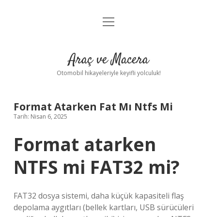
menüyü
Anasayfa
aç
Gizlilik Politikası
Araç ve Macera
Yasal Uyarı
Otomobil hikayeleriyle keyifli yolculuk!
Hakkımızda
Format Atarken Fat Mı Ntfs Mi
Tarih: Nisan 6, 2025
Format atarken
NTFS mi FAT32 mi?
FAT32 dosya sistemi, daha küçük kapasiteli flaş
depolama aygıtları (bellek kartları, USB sürücüleri