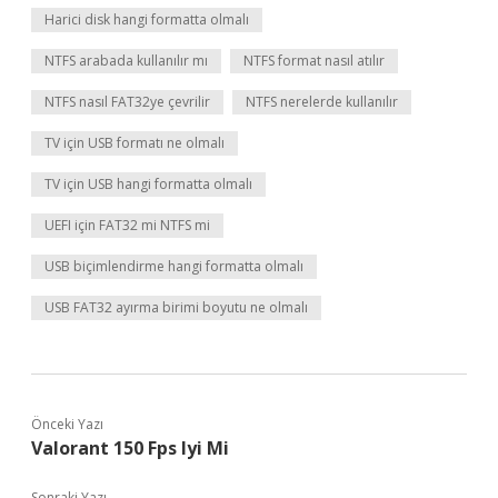
Harici disk hangi formatta olmalı
NTFS arabada kullanılır mı
NTFS format nasıl atılır
NTFS nasıl FAT32ye çevrilir
NTFS nerelerde kullanılır
TV için USB formatı ne olmalı
TV için USB hangi formatta olmalı
UEFI için FAT32 mi NTFS mi
USB biçimlendirme hangi formatta olmalı
USB FAT32 ayırma birimi boyutu ne olmalı
Önceki Yazı
Valorant 150 Fps Iyi Mi
Sonraki Yazı