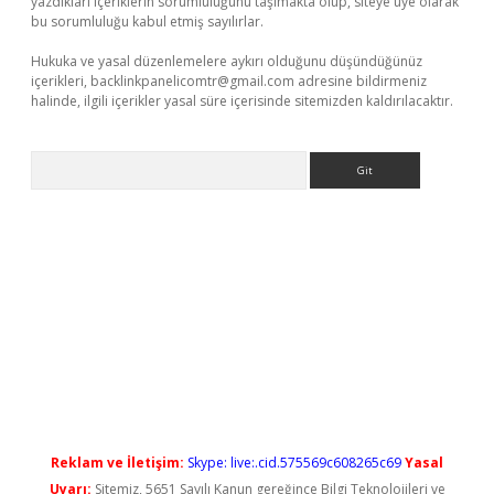
yazdıkları içeriklerin sorumluluğunu taşımakta olup, siteye üye olarak
bu sorumluluğu kabul etmiş sayılırlar.
Hukuka ve yasal düzenlemelere aykırı olduğunu düşündüğünüz
içerikleri,
backlinkpanelicomtr@gmail.com
adresine bildirmeniz
halinde, ilgili içerikler yasal süre içerisinde sitemizden kaldırılacaktır.
Arama
lbet casino
Reklam ve İletişim:
Skype: live:.cid.575569c608265c69
Yasal
Uyarı:
Sitemiz, 5651 Sayılı Kanun gereğince Bilgi Teknolojileri ve