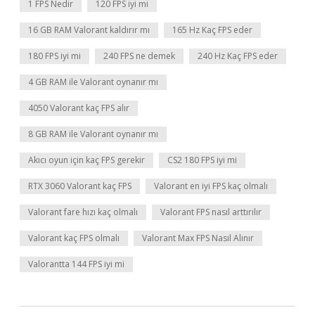
1 FPS Nedir
120 FPS iyi mi
16 GB RAM Valorant kaldırır mı
165 Hz Kaç FPS eder
180 FPS iyi mi
240 FPS ne demek
240 Hz Kaç FPS eder
4 GB RAM ile Valorant oynanır mı
4050 Valorant kaç FPS alır
8 GB RAM ile Valorant oynanır mı
Akıcı oyun için kaç FPS gerekir
CS2 180 FPS iyi mi
RTX 3060 Valorant kaç FPS
Valorant en iyi FPS kaç olmalı
Valorant fare hızı kaç olmalı
Valorant FPS nasıl arttırılır
Valorant kaç FPS olmalı
Valorant Max FPS Nasıl Alınır
Valorantta 144 FPS iyi mi