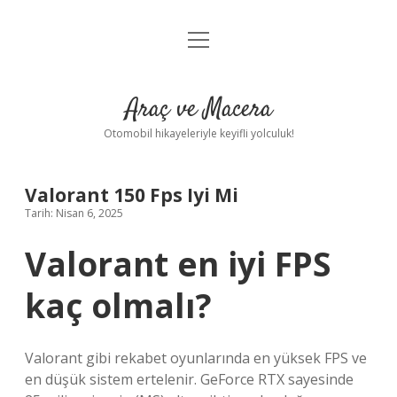
menüyü
Anasayfa
aç
Gizlilik Politikası
Araç ve Macera
Yasal Uyarı
Otomobil hikayeleriyle keyifli yolculuk!
Hakkımızda
Valorant 150 Fps Iyi Mi
Tarih: Nisan 6, 2025
Valorant en iyi FPS
kaç olmalı?
Valorant gibi rekabet oyunlarında en yüksek FPS ve
en düşük sistem ertelenir. GeForce RTX sayesinde