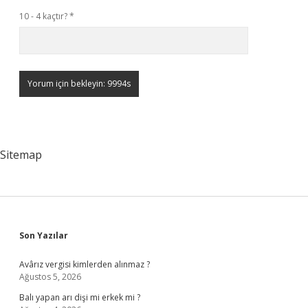
10 - 4 kaçtır?
*
Sitemap
Sidebar
Son Yazılar
Avârız vergisi kimlerden alınmaz ?
Ağustos 5, 2026
Balı yapan arı dişi mi erkek mi ?