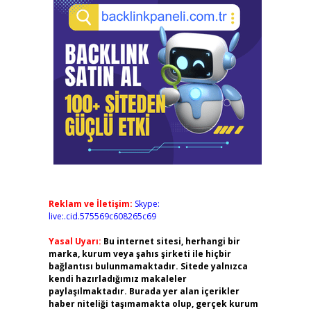
Reklam ve İletişim:
Skype:
live:.cid.575569c608265c69
Yasal Uyarı:
Bu internet sitesi, herhangi bir
marka, kurum veya şahıs şirketi ile hiçbir
bağlantısı bulunmamaktadır. Sitede yalnızca
kendi hazırladığımız makaleler
paylaşılmaktadır. Burada yer alan içerikler
haber niteliği taşımamakta olup, gerçek kurum