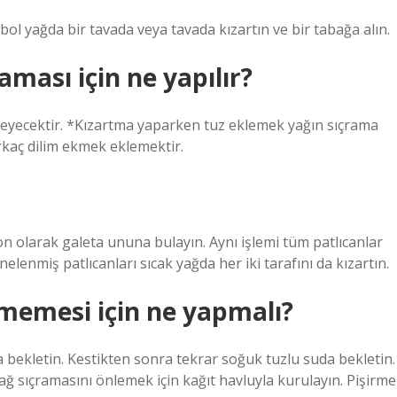
bol yağda bir tavada veya tavada kızartın ve bir tabağa alın.
ması için ne yapılır?
eyecektir. *Kızartma yaparken tuz eklemek yağın sıçrama
irkaç dilim ekmek eklemektir.
on olarak galeta ununa bulayın. Aynı işlemi tüm patlıcanlar
nelenmiş patlıcanları sıcak yağda her iki tarafını da kızartın.
memesi için ne yapmalı?
ekletin. Kestikten sonra tekrar soğuk tuzlu suda bekletin.
ğ sıçramasını önlemek için kağıt havluyla kurulayın. Pişirme