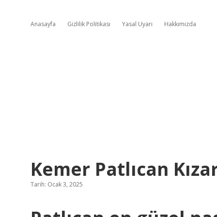
Anasayfa
Gizlilik Politikası
Yasal Uyarı
Hakkımızda
Kemer Patlıcan Kızar
Tarih: Ocak 3, 2025