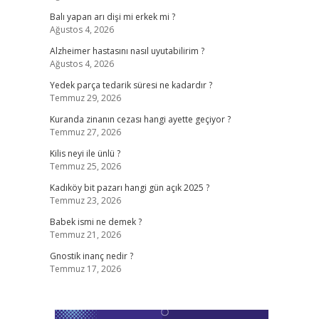
Balı yapan arı dişi mi erkek mi ?
Ağustos 4, 2026
Alzheimer hastasını nasıl uyutabilirim ?
Ağustos 4, 2026
Yedek parça tedarik süresi ne kadardır ?
Temmuz 29, 2026
Kuranda zinanın cezası hangi ayette geçiyor ?
Temmuz 27, 2026
Kilis neyi ile ünlü ?
Temmuz 25, 2026
Kadıköy bit pazarı hangi gün açık 2025 ?
Temmuz 23, 2026
Babek ismi ne demek ?
Temmuz 21, 2026
Gnostik inanç nedir ?
Temmuz 17, 2026