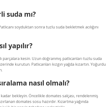
li suda mı?
 Patlıcanı soyduktan sonra tuzlu suda bekletmek acılığını
ıl yapılır?
arklı parçalara kesin. Uzun doğranmış patlıcanları tuzlu suda
üzerinde kurutun. Patlıcanları kızgın yağda kızartın. Yoğurdu
n.
ıralama nasıl olmalı?
kadar bekleyin. Öncelikle domates salçası, rendelenmiş
 Hazırlanan domates sosu hazırdır. Kızartma yağında