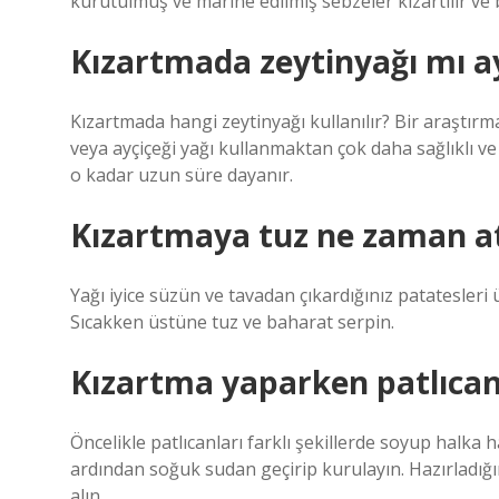
kurutulmuş ve marine edilmiş sebzeler kızartılır ve b
Kızartmada zeytinyağı mı ayç
Kızartmada hangi zeytinyağı kullanılır? Bir araştı
veya ayçiçeği yağı kullanmaktan çok daha sağlıklı ve 
o kadar uzun süre dayanır.
Kızartmaya tuz ne zaman at
Yağı iyice süzün ve tavadan çıkardığınız patatesleri
Sıcakken üstüne tuz ve baharat serpin.
Kızartma yaparken patlıcan
Öncelikle patlıcanları farklı şekillerde soyup halka 
ardından soğuk sudan geçirip kurulayın. Hazırladığın
alın.