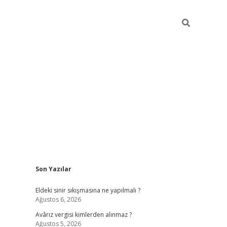
Sidebar
Son Yazılar
ilbet casino
Eldeki sinir sıkışmasına ne yapılmalı ?
Ağustos 6, 2026
Avârız vergisi kimlerden alınmaz ?
Ağustos 5, 2026