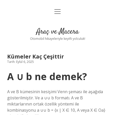
menüyü
Anasayfa
aç
Gizlilik Politikası
Araç ve Macera
Yasal Uyarı
Otomobil hikayeleriyle keyifli yolculuk!
Hakkımızda
Kümeler Kaç Çeşittir
Tarih: Eylül 6, 2025
A ∪ b ne demek?
A ve B kümesinin kesişimi Venn şeması ile aşağıda
gösterilmiştir. Ve a ∪∪ b formatı. A ve B
miktarlarının ortak özellik yöntemi ile
kombinasyonu a ∪∪ b = {x | X ∈ 10, A veya X ∈ Oa}