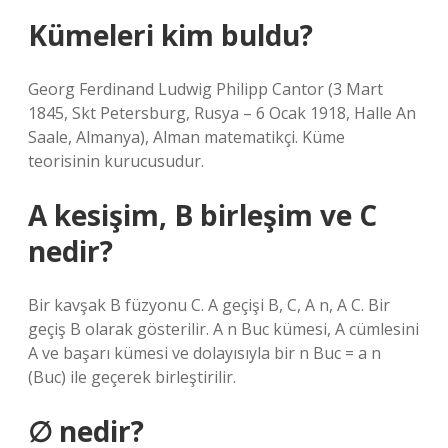
Kümeleri kim buldu?
Georg Ferdinand Ludwig Philipp Cantor (3 Mart
1845, Skt Petersburg, Rusya – 6 Ocak 1918, Halle An
Saale, Almanya), Alman matematikçi. Küme
teorisinin kurucusudur.
A kesişim, B birleşim ve C
nedir?
Bir kavşak B füzyonu C. A geçişi B, C, A n, A C. Bir
geçiş B olarak gösterilir. A n Buc kümesi, A cümlesini
A ve başarı kümesi ve dolayısıyla bir n Buc = a n
(Buc) ile geçerek birleştirilir.
∅ nedir?