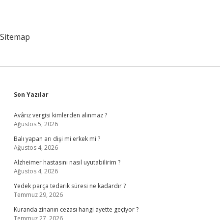
Sitemap
Sidebar
Son Yazılar
Avârız vergisi kimlerden alınmaz ?
Ağustos 5, 2026
Balı yapan arı dişi mi erkek mi ?
Ağustos 4, 2026
Alzheimer hastasını nasıl uyutabilirim ?
Ağustos 4, 2026
Yedek parça tedarik süresi ne kadardır ?
Temmuz 29, 2026
Kuranda zinanın cezası hangi ayette geçiyor ?
Temmuz 27, 2026