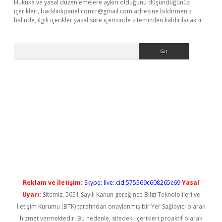
Hukuka ve yasal düzenlemelere aykırı olduğunu düşündüğünüz
içerikleri,
backlinkpanelicomtr@gmail.com
adresine bildirmeniz
halinde, ilgili içerikler yasal süre içerisinde sitemizden kaldırılacaktır.
Arama
o
Reklam ve İletişim:
Skype: live:.cid.575569c608265c69
Yasal
Uyarı:
Sitemiz, 5651 Sayılı Kanun gereğince Bilgi Teknolojileri ve
İletişim Kurumu (BTK) tarafından onaylanmış bir Yer Sağlayıcı olarak
hizmet vermektedir. Bu nedenle, sitedeki içerikleri proaktif olarak