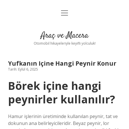
menüyü
Anasayfa
aç
Gizlilik Politikası
Araç ve Macera
Yasal Uyarı
Otomobil hikayeleriyle keyifli yolculuk!
Hakkımızda
Yufkanın Içine Hangi Peynir Konur
Tarih: Eylül 6, 2025
Börek içine hangi
peynirler kullanılır?
Hamur işlerinin üretiminde kullanılan peynir, tat ve
dokunun ana belirleyicileridir. Beyaz peynir, lor