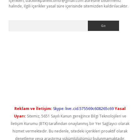
içerikleri,
backlinkpanelicomtr@gmail.com
adresine bildirmeniz
halinde, ilgili içerikler yasal süre içerisinde sitemizden kaldırılacaktır.
Arama
ilbet casino
Reklam ve İletişim:
Skype: live:.cid.575569c608265c69
Yasal
Uyarı:
Sitemiz, 5651 Sayılı Kanun gereğince Bilgi Teknolojileri ve
İletişim Kurumu (BTK) tarafından onaylanmış bir Yer Sağlayıcı olarak
hizmet vermektedir. Bu nedenle, sitedeki içerikleri proaktif olarak
denetleme veya araştırma yükümlülüğümüz bulunmamaktadır.